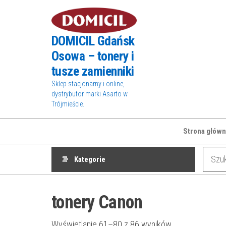
Przejdź
do
treści
DOMICIL Gdańsk
Osowa – tonery i
tusze zamienniki
Sklep stacjonarny i online,
dystrybutor marki Asarto w
Trójmieście.
Strona główn
Kategorie
tonery Canon
Wyświetlanie 61–80 z 86 wyników