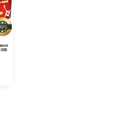
Canon
11000