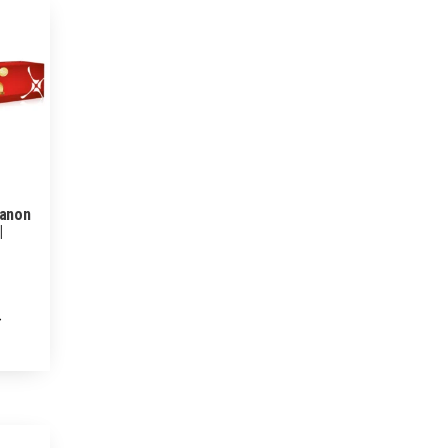
Canon
|