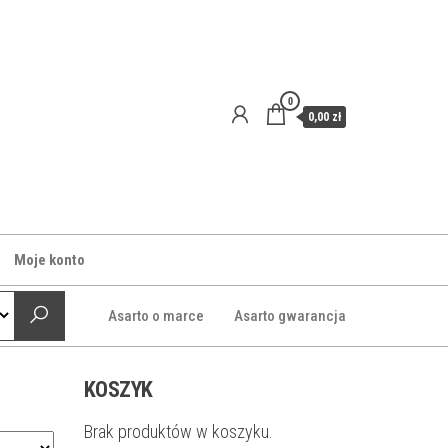
0
0,00 zł
Moje konto
Asarto o marce
Asarto gwarancja
KOSZYK
Brak produktów w koszyku.