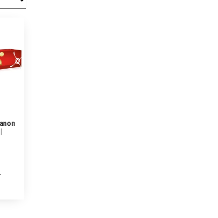
Canon
|