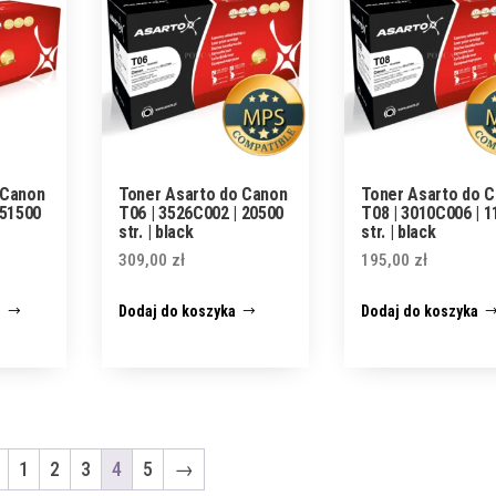
 Canon
Toner Asarto do Canon
Toner Asarto do 
 51500
T06 | 3526C002 | 20500
T08 | 3010C006 | 
str. | black
str. | black
309,00
zł
195,00
zł
j
Dodaj do koszyka
Dodaj do koszyka
1
2
3
4
5
→