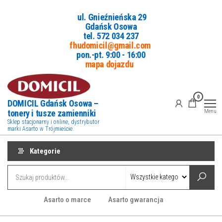
Przejdź
ul. Gnieźnieńska 29
do
Gdańsk Osowa
treści
tel. 5
72 034 237
fhudomicil@gmail.com
pon.-pt. 9:00 - 16:00
mapa dojazdu
0
DOMICIL Gdańsk Osowa –
tonery i tusze zamienniki
Menu
Sklep stacjonarny i online, dystrybutor
marki Asarto w Trójmieście.
Kategorie
Asarto o marce
Asarto gwarancja