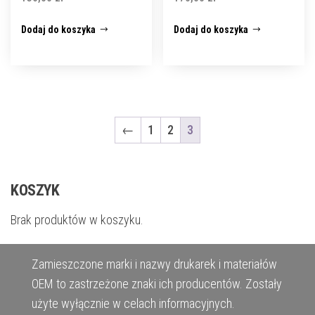
Dodaj do koszyka
Dodaj do koszyka
←
1
2
3
KOSZYK
Brak produktów w koszyku.
Zamieszczone marki i nazwy drukarek i materiałów
OEM to zastrzeżone znaki ich producentów. Zostały
użyte wyłącznie w celach informacyjnych.