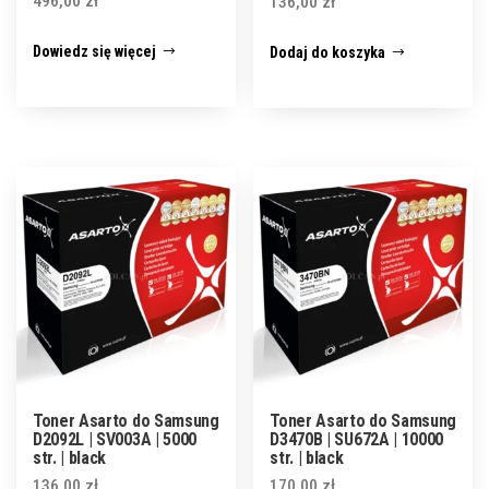
496,00
zł
136,00
zł
Dowiedz się więcej
Dodaj do koszyka
Toner Asarto do Samsung
Toner Asarto do Samsung
D2092L | SV003A | 5000
D3470B | SU672A | 10000
str. | black
str. | black
136,00
zł
170,00
zł