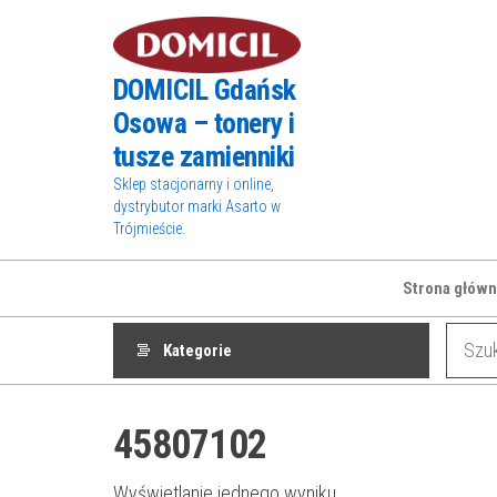
Przejdź
do
treści
DOMICIL Gdańsk
Osowa – tonery i
tusze zamienniki
Sklep stacjonarny i online,
dystrybutor marki Asarto w
Trójmieście.
Strona główn
Kategorie
45807102
Wyświetlanie jednego wyniku