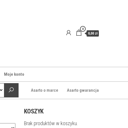
0
0,00 zł
Moje konto
Asarto o marce
Asarto gwarancja
KOSZYK
Brak produktów w koszyku.