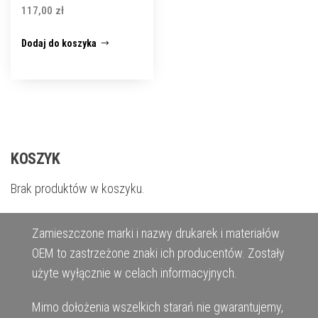
117,00
zł
Dodaj do koszyka
KOSZYK
Brak produktów w koszyku.
Zamieszczone marki i nazwy drukarek i materiałów
OEM to zastrzeżone znaki ich producentów. Zostały
użyte wyłącznie w celach informacyjnych.
Mimo dołożenia wszelkich starań nie gwarantujemy,