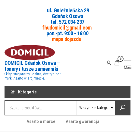
Przejdź
ul. Gnieźnieńska 29
do
Gdańsk Osowa
treści
tel. 5
72 034 237
fhudomicil@gmail.com
pon.-pt. 9:00 - 16:00
mapa dojazdu
0
DOMICIL Gdańsk Osowa –
tonery i tusze zamienniki
Menu
Sklep stacjonarny i online, dystrybutor
marki Asarto w Trójmieście.
Kategorie
Asarto o marce
Asarto gwarancja