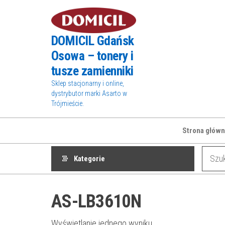
Przejdź
do
treści
DOMICIL Gdańsk
Osowa – tonery i
tusze zamienniki
Sklep stacjonarny i online,
dystrybutor marki Asarto w
Trójmieście.
Strona główn
Kategorie
AS-LB3610N
Wyświetlanie jednego wyniku