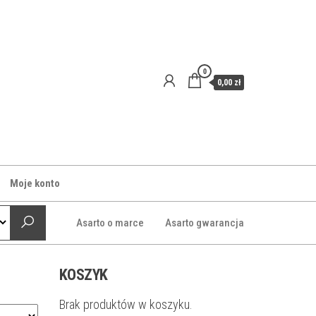
0
0,00 zł
Moje konto
Asarto o marce
Asarto gwarancja
KOSZYK
Brak produktów w koszyku.