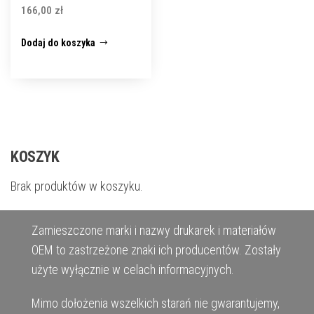
166,00
zł
Dodaj do koszyka
KOSZYK
Brak produktów w koszyku.
Zamieszczone marki i nazwy drukarek i materiałów
OEM to zastrzeżone znaki ich producentów. Zostały
użyte wyłącznie w celach informacyjnych.
Mimo dołożenia wszelkich starań nie gwarantujemy,