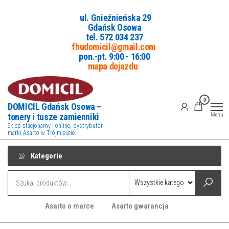
Przejdź
ul. Gnieźnieńska 29
do
Gdańsk Osowa
treści
tel. 5
72 034 237
fhudomicil@gmail.com
pon.-pt. 9:00 - 16:00
mapa dojazdu
0
DOMICIL Gdańsk Osowa –
tonery i tusze zamienniki
Menu
Sklep stacjonarny i online, dystrybutor
marki Asarto w Trójmieście.
Kategorie
Asarto o marce
Asarto gwarancja