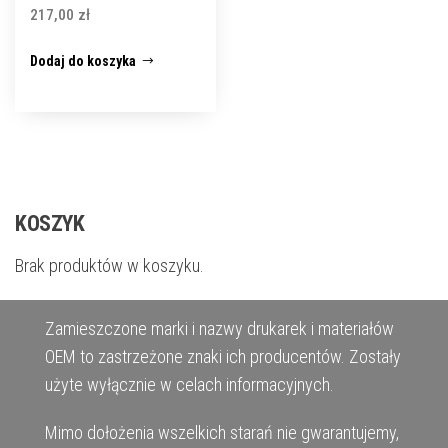
217,00
zł
Dodaj do koszyka
KOSZYK
Brak produktów w koszyku.
Zamieszczone marki i nazwy drukarek i materiałów
OEM to zastrzeżone znaki ich producentów. Zostały
użyte wyłącznie w celach informacyjnych.
Mimo dołożenia wszelkich starań nie gwarantujemy,