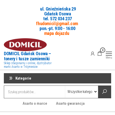
Przejdź
ul. Gnieźnieńska 29
do
Gdańsk Osowa
treści
tel. 5
72 034 237
fhudomicil@gmail.com
pon.-pt. 9:00 - 16:00
mapa dojazdu
0
DOMICIL Gdańsk Osowa –
tonery i tusze zamienniki
Menu
Sklep stacjonarny i online, dystrybutor
marki Asarto w Trójmieście.
Kategorie
Asarto o marce
Asarto gwarancja