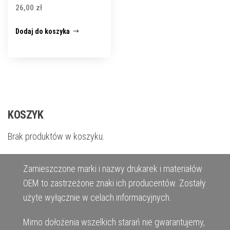
26,00
zł
Dodaj do koszyka
KOSZYK
Brak produktów w koszyku.
Zamieszczone marki i nazwy drukarek i materiałów
OEM to zastrzeżone znaki ich producentów. Zostały
użyte wyłącznie w celach informacyjnych.
Mimo dołożenia wszelkich starań nie gwarantujemy,