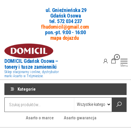
Przejdź
ul. Gnieźnieńska 29
do
Gdańsk Osowa
treści
tel. 5
72 034 237
fhudomicil@gmail.com
pon.-pt. 9:00 - 16:00
mapa dojazdu
0
DOMICIL Gdańsk Osowa –
tonery i tusze zamienniki
Menu
Sklep stacjonarny i online, dystrybutor
marki Asarto w Trójmieście.
Kategorie
Asarto o marce
Asarto gwarancja