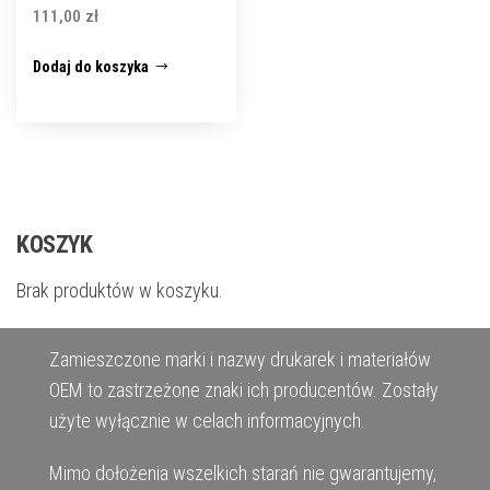
111,00
zł
Dodaj do koszyka
KOSZYK
Brak produktów w koszyku.
Zamieszczone marki i nazwy drukarek i materiałów
OEM to zastrzeżone znaki ich producentów. Zostały
użyte wyłącznie w celach informacyjnych.
Mimo dołożenia wszelkich starań nie gwarantujemy,