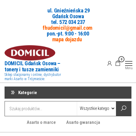
Przejdź
ul. Gnieźnieńska 29
do
Gdańsk Osowa
treści
tel. 5
72 034 237
fhudomicil@gmail.com
pon.-pt. 9:00 - 16:00
mapa dojazdu
0
DOMICIL Gdańsk Osowa –
tonery i tusze zamienniki
Menu
Sklep stacjonarny i online, dystrybutor
marki Asarto w Trójmieście.
Kategorie
Asarto o marce
Asarto gwarancja