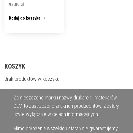
92,00
zł
Dodaj do koszyka
KOSZYK
Brak produktów w koszyku.
Zamieszczone marki i nazwy drukarek i materiałów
OEM to zastrzeżone znaki ich producentów. Zostały
użyte wyłącznie w celach informacyjnych.
Mimo dołożenia wszelkich starań nie gwarantujemy,