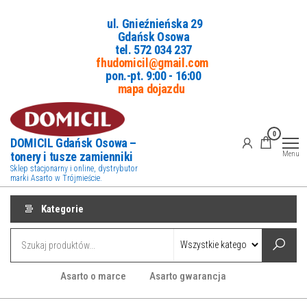
Przejdź
ul. Gnieźnieńska 29
do
Gdańsk Osowa
treści
tel. 5
72 034 237
fhudomicil@gmail.com
pon.-pt. 9:00 - 16:00
mapa dojazdu
0
DOMICIL Gdańsk Osowa –
tonery i tusze zamienniki
Menu
Sklep stacjonarny i online, dystrybutor
marki Asarto w Trójmieście.
Kategorie
Asarto o marce
Asarto gwarancja