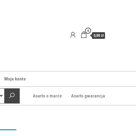
0
0,00 zł
Moje konto
Asarto o marce
Asarto gwarancja