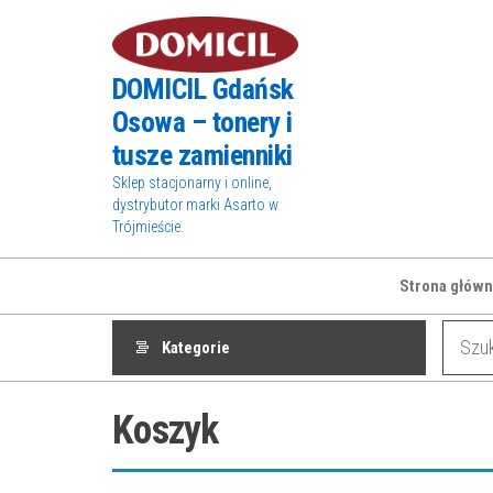
Przejdź
do
treści
DOMICIL Gdańsk
Osowa – tonery i
tusze zamienniki
Sklep stacjonarny i online,
dystrybutor marki Asarto w
Trójmieście.
Strona główn
Kategorie
Koszyk