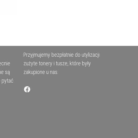
Przyjmujemy bezpłatnie do utylizacji
ecnie
zużyte tonery i tusze, które były
ne są
zakupione u nas.
ę pytać
Facebook