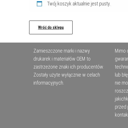
Twój koszyk aktualnie jest pusty.
Wróć do sklepu
Zamieszczone marki i nazwy
Mimo d
drukarek i materiałów OEM to
gwaran
zastrzeżone znaki ich producentów.
techni
Zostały użyte wyłącznie w celach
lub bł
informacyjnych.
nie m
roszcz
jakich
przed 
kontak