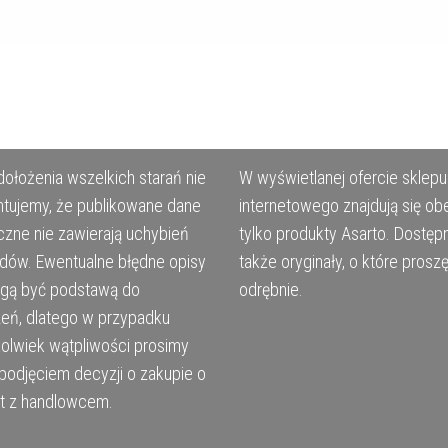
ołożenia wszelkich starań nie
W wyświetlanej ofercie sklepu
tujemy, że publikowane dane
internetowego znajdują się ob
czne nie zawierają uchybień
tylko produkty Asarto. Dostęp
ędów. Ewentualne błędne opisy
także oryginały, o które prosz
ogą być podstawą do
odrębnie.
eń, dlatego w przypadku
kolwiek wątpliwości prosimy
podjęciem decyzji o zakupie o
t z handlowcem.