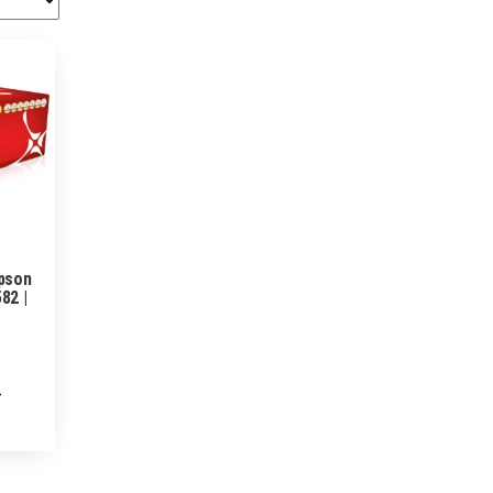
pson
82 |