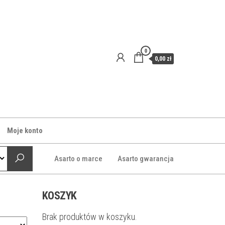
0
0,00 zł
Moje konto
Asarto o marce
Asarto gwarancja
KOSZYK
Brak produktów w koszyku.