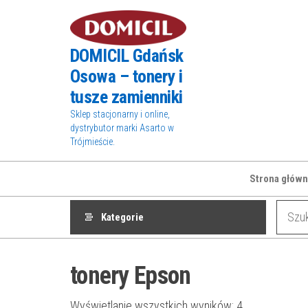
Przejdź
do
treści
DOMICIL Gdańsk
Osowa – tonery i
tusze zamienniki
Sklep stacjonarny i online,
dystrybutor marki Asarto w
Trójmieście.
Strona główn
Kategorie
tonery Epson
Wyświetlanie wszystkich wyników: 4