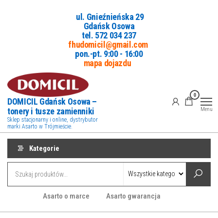
Przejdź
ul. Gnieźnieńska 29
do
Gdańsk Osowa
treści
tel. 5
72 034 237
fhudomicil@gmail.com
pon.-pt. 9:00 - 16:00
mapa dojazdu
0
DOMICIL Gdańsk Osowa –
tonery i tusze zamienniki
Menu
Sklep stacjonarny i online, dystrybutor
marki Asarto w Trójmieście.
Kategorie
Asarto o marce
Asarto gwarancja