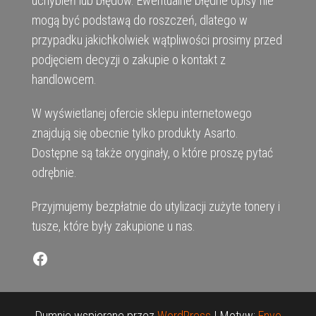
uchybień lub błędów. Ewentualne błędne opisy nie
mogą być podstawą do roszczeń, dlatego w
przypadku jakichkolwiek wątpliwości prosimy przed
podjęciem decyzji o zakupie o kontakt z
handlowcem.
W wyświetlanej ofercie sklepu internetowego
znajdują się obecnie tylko produkty Asarto.
Dostępne są także oryginały, o które proszę pytać
odrębnie.
Przyjmujemy bezpłatnie do utylizacji zużyte tonery i
tusze, które były zakupione u nas.
Facebook
Dumnie wspierane przez
WordPress
|
Motyw:
Envo