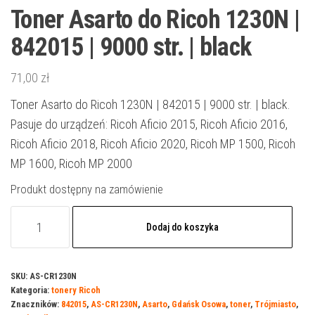
Toner Asarto do Ricoh 1230N |
842015 | 9000 str. | black
71,00
zł
Toner Asarto do Ricoh 1230N | 842015 | 9000 str. | black.
Pasuje do urządzeń: Ricoh Aficio 2015, Ricoh Aficio 2016,
Ricoh Aficio 2018, Ricoh Aficio 2020, Ricoh MP 1500, Ricoh
MP 1600, Ricoh MP 2000
Produkt dostępny na zamówienie
ilość
Dodaj do koszyka
Toner
Asarto
do
SKU:
AS-CR1230N
Kategoria:
tonery Ricoh
Ricoh
Znaczników:
842015
,
AS-CR1230N
,
Asarto
,
Gdańsk Osowa
,
toner
,
Trójmiasto
,
1230N