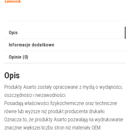
zamiennik
|
842015
|
9000
Opis
str.
Informacje dodatkowe
|
black
Opinie (0)
Opis
Produkty Asarto zostały opracowane z myślą o wydajności,
oszczędności i niezawodności.
Posiadają właściwości fizykochemiczne oraz techniczne
równe lub wyższe niż produkt producenta drukarki.
Oznacza to, że produkty Asarto pozwalają na wydrukowanie
znacznie większej liczby stron niż materiały OEM.