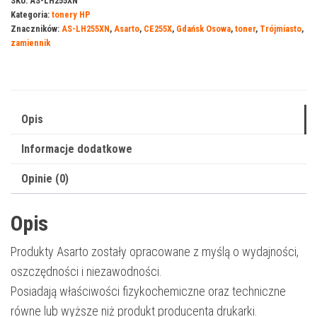
SKU:
AS-LH255XN
Kategoria:
tonery HP
HP
Znaczników:
AS-LH255XN
,
Asarto
,
CE255X
,
Gdańsk Osowa
,
toner
,
Trójmiasto
,
55XN
zamiennik
|
CE255X
|
12500
Opis
str.
Informacje dodatkowe
|
black
Opinie (0)
Opis
Produkty Asarto zostały opracowane z myślą o wydajności,
oszczędności i niezawodności.
Posiadają właściwości fizykochemiczne oraz techniczne
równe lub wyższe niż produkt producenta drukarki.