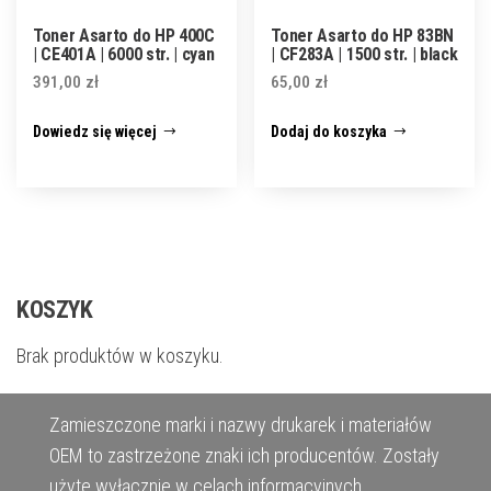
Toner Asarto do HP 400C
Toner Asarto do HP 83BN
| CE401A | 6000 str. | cyan
| CF283A | 1500 str. | black
391,00
zł
65,00
zł
Dowiedz się więcej
Dodaj do koszyka
KOSZYK
Brak produktów w koszyku.
Zamieszczone marki i nazwy drukarek i materiałów
OEM to zastrzeżone znaki ich producentów. Zostały
użyte wyłącznie w celach informacyjnych.