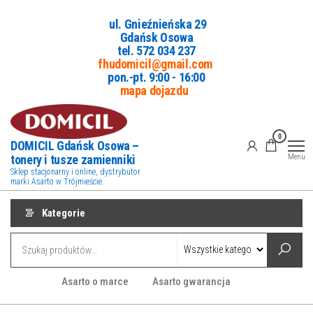
Przejdź
ul. Gnieźnieńska 29
do
Gdańsk Osowa
treści
tel. 5
72 034 237
fhudomicil@gmail.com
pon.-pt. 9:00 - 16:00
mapa dojazdu
0
DOMICIL Gdańsk Osowa –
tonery i tusze zamienniki
Menu
Sklep stacjonarny i online, dystrybutor
marki Asarto w Trójmieście.
Kategorie
Asarto o marce
Asarto gwarancja