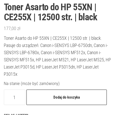
Toner Asarto do HP 55XN |
CE255X | 12500 str. | black
177,00
zł
Toner Asarto do HP 55XN | CE255X | 12500 str. | black.
Pasuje do urządzeń: Canon i-SENSYS LBP-6750dn, Canon i-
SENSYS LBP-6780x, Canon i-SENSYS MF512x, Canon i-
SENSYS MF515x, HP LaserJet M521, HP LaserJet M525, HP
LaserJet P3015d, HP LaserJet P3015dn, HP LaserJet
P3015x
Na stanie (może być zamówiony)
ilość
Dodaj do koszyka
Toner
Asarto
do