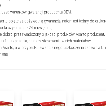
e.
narusza warunków gwarancji producenta OEM.
Asarto objęte są dożywotnią gwarancją, natomiast taśmy do drukar
rodki czyszczące 24-miesięczną.
e dobro, przeświadczony o jakości produktów Asarto producent,
 także urządzenia, na czas stosowania w nich materiałów
h Asarto, a w przypadku ewentualnego uszkodzenia zapewnia Ci 
ianę.