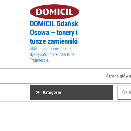
Przejdź
do
treści
DOMICIL Gdańsk
Osowa – tonery i
tusze zamienniki
Sklep stacjonarny i online,
dystrybutor marki Asarto w
Trójmieście.
Strona główn
Kategorie