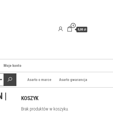
0
0,00 zł
Moje konto
Asarto o marce
Asarto gwarancja
 |
KOSZYK
Brak produktów w koszyku.