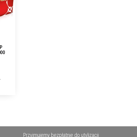
HP
000
Przyjmujemy bezpłatnie do utylizacji