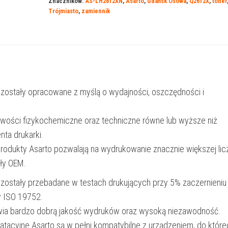
Znaczników:
AS-LH2612XN
,
Asarto
,
Gdańsk Osowa
,
Q2612X
,
toner
12BXN
Trójmiasto
,
zamiennik
|
Q2612X
|
2500
str.
 zostały opracowane z myślą o wydajności, oszczędności i
|
black
iwości fizykochemiczne oraz techniczne równe lub wyższe niż
nta drukarki.
produkty Asarto pozwalają na wydrukowanie znacznie większej lic
ały OEM.
 zostały przebadane w testach drukujących przy 5% zaczernieniu
y ISO 19752.
wia bardzo dobrą jakość wydruków oraz wysoką niezawodność.
oatacyjne Asarto są w pełni kompatybilne z urządzeniem, do któr