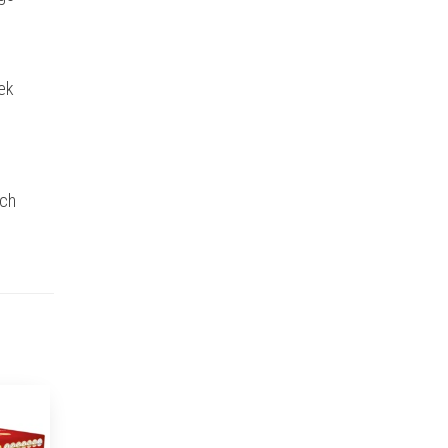
ek
ich