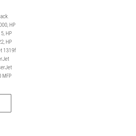
lack.
000, HP
15, HP
22, HP
et 1319f
erJet
serJet
0 MFP