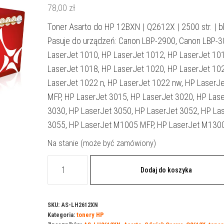
78,00
zł
Toner Asarto do HP 12BXN | Q2612X | 2500 str. | b
Pasuje do urządzeń: Canon LBP-2900, Canon LBP-3
LaserJet 1010, HP LaserJet 1012, HP LaserJet 10
LaserJet 1018, HP LaserJet 1020, HP LaserJet 10
LaserJet 1022 n, HP LaserJet 1022 nw, HP LaserJ
MFP, HP LaserJet 3015, HP LaserJet 3020, HP Las
3030, HP LaserJet 3050, HP LaserJet 3052, HP La
3055, HP LaserJet M1005 MFP, HP LaserJet M130
Na stanie (może być zamówiony)
ilość
Dodaj do koszyka
Toner
Asarto
do
SKU:
AS-LH2612XN
Kategoria:
tonery HP
HP