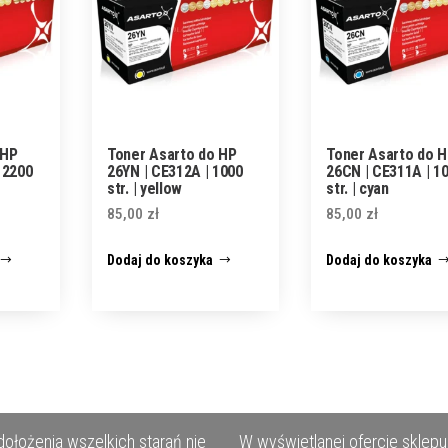
 HP
Toner Asarto do HP
Toner Asarto do 
 2200
26YN | CE312A | 1000
26CN | CE311A | 1
str. | yellow
str. | cyan
85,00
zł
85,00
zł
Dodaj do koszyka
Dodaj do koszyka
ołożenia wszelkich starań nie
W wyświetlanej ofercie sklepu