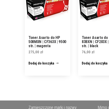
Toner Asarto do HP
Toner Asarto do
508MXN | CF363X | 9500
83BXN | CF283X |
str. | magenta
str. | black
275,00
zł
76,00
zł
Dodaj do koszyka
Dodaj do koszyka
Zamieszczone marki i nazwy
Mimo d