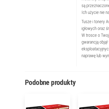
są przeznaczon
Ich użycie nie 
Tusze i tonery 
igłowych oraz ś
W trosce o Twoj
gwarancją objął
eksploatacyjnyc
naprawę lub wym
Podobne produkty