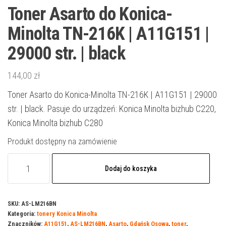
Toner Asarto do Konica-
Minolta TN-216K | A11G151 |
29000 str. | black
144,00
zł
Toner Asarto do Konica-Minolta TN-216K | A11G151 | 29000
str. | black. Pasuje do urządzeń: Konica Minolta bizhub C220,
Konica Minolta bizhub C280
Produkt dostępny na zamówienie
ilość
Dodaj do koszyka
Toner
Asarto
do
SKU:
AS-LM216BN
Kategoria:
tonery Konica Minolta
Konica-
Znaczników:
A11G151
,
AS-LM216BN
,
Asarto
,
Gdańsk Osowa
,
toner
,