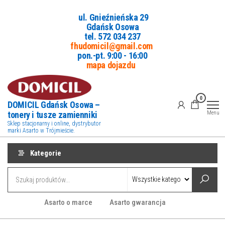
Przejdź
ul. Gnieźnieńska 29
do
Gdańsk Osowa
treści
tel. 5
72 034 237
fhudomicil@gmail.com
pon.-pt. 9:00 - 16:00
mapa dojazdu
0
DOMICIL Gdańsk Osowa –
tonery i tusze zamienniki
Menu
Sklep stacjonarny i online, dystrybutor
marki Asarto w Trójmieście.
Kategorie
Asarto o marce
Asarto gwarancja