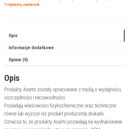
Minolta
Trójmiasto
,
zamiennik
TN-
216K
|
A11G151
Opis
|
Informacje dodatkowe
29000
str.
Opinie (0)
|
black
Opis
Produkty Asarto zostały opracowane z myślą o wydajności,
oszczędności i niezawodności.
Posiadają właściwości fizykochemiczne oraz techniczne
równe lub wyższe niż produkt producenta drukarki.
Oznacza to, że produkty Asarto pozwalają na wydrukowanie