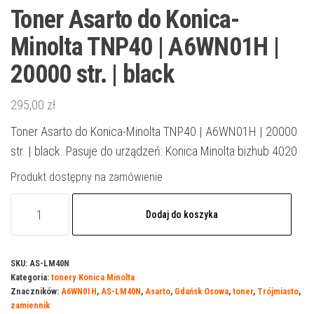
Toner Asarto do Konica-
Minolta TNP40 | A6WN01H |
20000 str. | black
295,00
zł
Toner Asarto do Konica-Minolta TNP40 | A6WN01H | 20000
str. | black. Pasuje do urządzeń: Konica Minolta bizhub 4020
Produkt dostępny na zamówienie
ilość
Dodaj do koszyka
Toner
Asarto
do
SKU:
AS-LM40N
Kategoria:
tonery Konica Minolta
Konica-
Znaczników:
A6WN01H
,
AS-LM40N
,
Asarto
,
Gdańsk Osowa
,
toner
,
Trójmiasto
,
Minolta
zamiennik