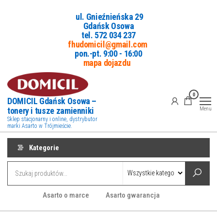
Przejdź
ul. Gnieźnieńska 29
do
Gdańsk Osowa
treści
tel. 5
72 034 237
fhudomicil@gmail.com
pon.-pt. 9:00 - 16:00
mapa dojazdu
0
DOMICIL Gdańsk Osowa –
tonery i tusze zamienniki
Menu
Sklep stacjonarny i online, dystrybutor
marki Asarto w Trójmieście.
Kategorie
Asarto o marce
Asarto gwarancja