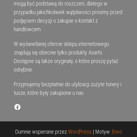
mogą być podstawą do roszczeń, dlatego w
przypadku jakichkolwiek wątpliwości prosimy przed
podjęciem decyzji o zakupie o kontakt z
handlowcem.
W wyświetlanej ofercie sklepu internetowego
znajdują się obecnie tylko produkty Asarto.
Dostępne są także oryginały, o które proszę pytać
odrębnie.
Przyjmujemy bezpłatnie do utylizacji zużyte tonery i
tusze, które były zakupione u nas.
Facebook
Dumnie wspierane przez
WordPress
|
Motyw:
Envo