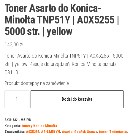
Toner Asarto do Konica-
Minolta TNP51Y | A0X5255 |
5000 str. | yellow
142,00
zł
Toner Asarto do Konica-Minolta TNP51Y | A0X5255 | 5000
str. | yellow. Pasuje do urządzeń: Konica Minolta bizhub
C3110
Produkt dostępny na zamówienie
ilość
Dodaj do koszyka
Toner
Asarto
do
SKU:
AS-LM51YN
Kategoria:
tonery Konica Minolta
Konica-
Znaczników:
A0X5255
,
AS-LM51YN
,
Asarto
,
Gdańsk Osowa
,
toner
,
Trójmiasto
,