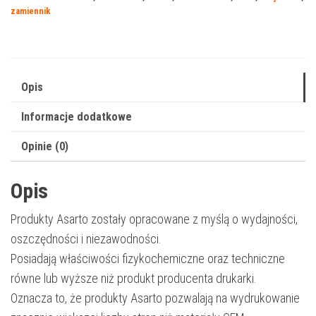
Minolta
zamiennik
TNP51Y
|
A0X5255
|
Opis
5000
Informacje dodatkowe
str.
|
Opinie (0)
yellow
Opis
Produkty Asarto zostały opracowane z myślą o wydajności,
oszczędności i niezawodności.
Posiadają właściwości fizykochemiczne oraz techniczne
równe lub wyższe niż produkt producenta drukarki.
Oznacza to, że produkty Asarto pozwalają na wydrukowanie