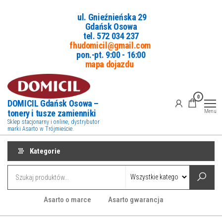
Przejdź
ul. Gnieźnieńska 29
do
Gdańsk Osowa
treści
tel. 5
72 034 237
fhudomicil@gmail.com
pon.-pt. 9:00 - 16:00
mapa dojazdu
0
DOMICIL Gdańsk Osowa –
tonery i tusze zamienniki
Menu
Sklep stacjonarny i online, dystrybutor
marki Asarto w Trójmieście.
Kategorie
Asarto o marce
Asarto gwarancja