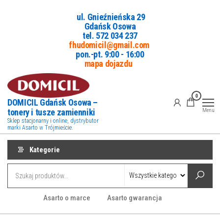
Przejdź
ul. Gnieźnieńska 29
do
Gdańsk Osowa
treści
tel. 5
72 034 237
fhudomicil@gmail.com
pon.-pt. 9:00 - 16:00
mapa dojazdu
0
DOMICIL Gdańsk Osowa –
tonery i tusze zamienniki
Menu
Sklep stacjonarny i online, dystrybutor
marki Asarto w Trójmieście.
Kategorie
Asarto o marce
Asarto gwarancja