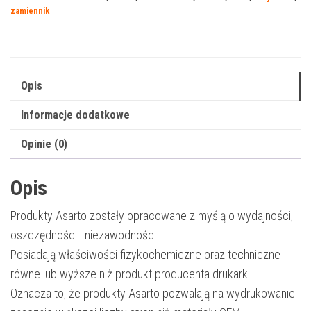
2850B
zamiennik
|
SU654A
|
5000
Opis
str.
Informacje dodatkowe
|
black
Opinie (0)
Opis
Produkty Asarto zostały opracowane z myślą o wydajności,
oszczędności i niezawodności.
Posiadają właściwości fizykochemiczne oraz techniczne
równe lub wyższe niż produkt producenta drukarki.
Oznacza to, że produkty Asarto pozwalają na wydrukowanie