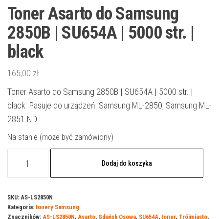
Toner Asarto do Samsung
2850B | SU654A | 5000 str. |
black
165,00
zł
Toner Asarto do Samsung 2850B | SU654A | 5000 str. |
black. Pasuje do urządzeń: Samsung ML-2850, Samsung ML-
2851 ND
Na stanie (może być zamówiony)
ilość
Dodaj do koszyka
Toner
Asarto
do
SKU:
AS-LS2850N
Kategoria:
tonery Samsung
Samsung
Znaczników:
AS-LS2850N
,
Asarto
,
Gdańsk Osowa
,
SU654A
,
toner
,
Trójmiasto
,