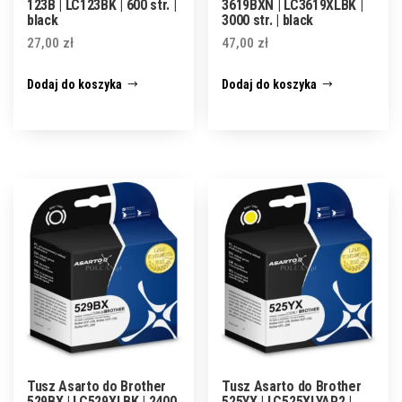
123B | LC123BK | 600 str. |
3619BXN | LC3619XLBK |
black
3000 str. | black
27,00
zł
47,00
zł
Dodaj do koszyka
Dodaj do koszyka
Tusz Asarto do Brother
Tusz Asarto do Brother
529BX | LC529XLBK | 2400
525YX | LC525XLYAP2 |