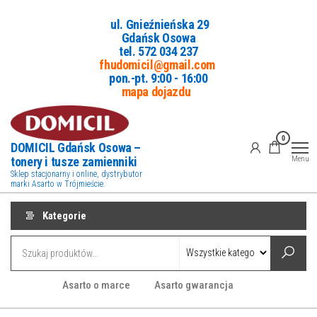
Przejdź
ul. Gnieźnieńska 29
do
Gdańsk Osowa
treści
tel. 5
72 034 237
fhudomicil@gmail.com
pon.-pt. 9:00 - 16:00
mapa dojazdu
0
DOMICIL Gdańsk Osowa –
tonery i tusze zamienniki
Menu
Sklep stacjonarny i online, dystrybutor
marki Asarto w Trójmieście.
Kategorie
Asarto o marce
Asarto gwarancja