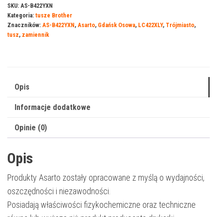
do
SKU:
AS-B422YXN
Kategoria:
tusze Brother
Brother
Znaczników:
AS-B422YXN
,
Asarto
,
Gdańsk Osowa
,
LC422XLY
,
Trójmiasto
,
422YXN
tusz
,
zamiennik
|
LC422XLY
|
1500
Opis
str.
Informacje dodatkowe
|
19ml
Opinie (0)
|
yellow
Opis
Produkty Asarto zostały opracowane z myślą o wydajności,
oszczędności i niezawodności.
Posiadają właściwości fizykochemiczne oraz techniczne