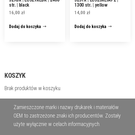
str. | black
1300 str. | yellow
16,00
zł
14,00
zł
Dodaj do koszyka
Dodaj do koszyka
KOSZYK
Brak produktów w koszyku.
Zamieszczone marki i nazwy drukarek i materiałów
OEM to zastrzeżone znaki ich producentów. Zostały
użyte wyłącznie w celach informacyjnych.