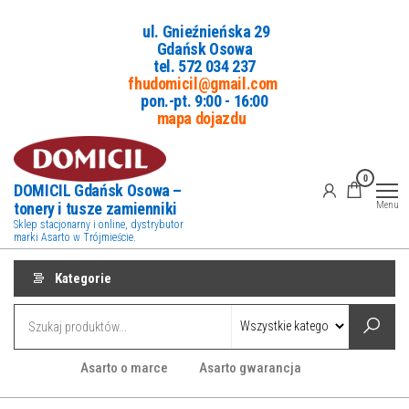
Przejdź
ul. Gnieźnieńska 29
do
Gdańsk Osowa
treści
tel. 5
72 034 237
fhudomicil@gmail.com
pon.-pt. 9:00 - 16:00
mapa dojazdu
0
DOMICIL Gdańsk Osowa –
tonery i tusze zamienniki
Menu
Sklep stacjonarny i online, dystrybutor
marki Asarto w Trójmieście.
Kategorie
Asarto o marce
Asarto gwarancja