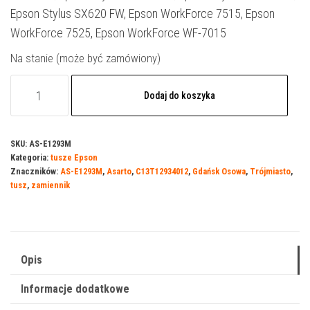
Epson Stylus SX620 FW, Epson WorkForce 7515, Epson
WorkForce 7525, Epson WorkForce WF-7015
Na stanie (może być zamówiony)
ilość
Dodaj do koszyka
Tusz
Asarto
do
SKU:
AS-E1293M
Kategoria:
tusze Epson
Epson
Znaczników:
AS-E1293M
,
Asarto
,
C13T12934012
,
Gdańsk Osowa
,
Trójmiasto
,
1293
tusz
,
zamiennik
|
C13T12934012
|
380
Opis
str.
Informacje dodatkowe
|