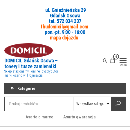
Przejdź
ul. Gnieźnieńska 29
do
Gdańsk Osowa
treści
tel. 5
72 034 237
fhudomicil@gmail.com
pon.-pt. 9:00 - 16:00
mapa dojazdu
0
DOMICIL Gdańsk Osowa –
tonery i tusze zamienniki
Menu
Sklep stacjonarny i online, dystrybutor
marki Asarto w Trójmieście.
Kategorie
Asarto o marce
Asarto gwarancja