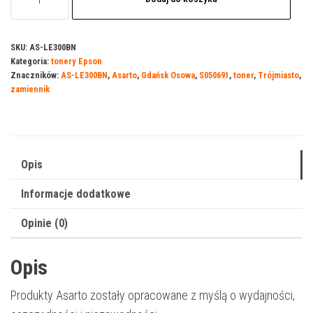
Toner
Asarto
do
SKU:
AS-LE300BN
Kategoria:
tonery Epson
Epson
Znaczników:
AS-LE300BN
,
Asarto
,
Gdańsk Osowa
,
S050691
,
toner
,
Trójmiasto
,
300BN
zamiennik
|
C13S050691
|
10000
Opis
str.
Informacje dodatkowe
|
black
Opinie (0)
Opis
Produkty Asarto zostały opracowane z myślą o wydajności,