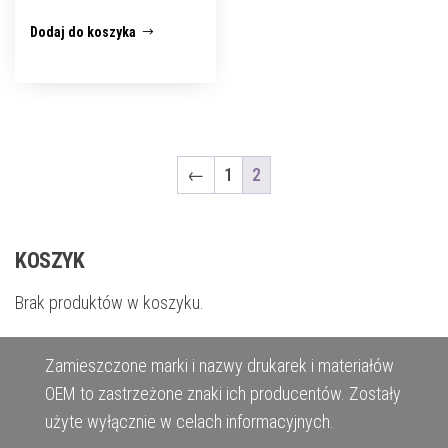
Dodaj do koszyka
←
1
2
KOSZYK
Brak produktów w koszyku.
Zamieszczone marki i nazwy drukarek i materiałów
OEM to zastrzeżone znaki ich producentów. Zostały
użyte wyłącznie w celach informacyjnych.