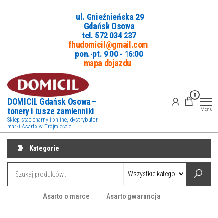
Przejdź
ul. Gnieźnieńska 29
do
Gdańsk Osowa
treści
tel. 5
72 034 237
fhudomicil@gmail.com
pon.-pt. 9:00 - 16:00
mapa dojazdu
0
DOMICIL Gdańsk Osowa –
tonery i tusze zamienniki
Menu
Sklep stacjonarny i online, dystrybutor
marki Asarto w Trójmieście.
Kategorie
Asarto o marce
Asarto gwarancja