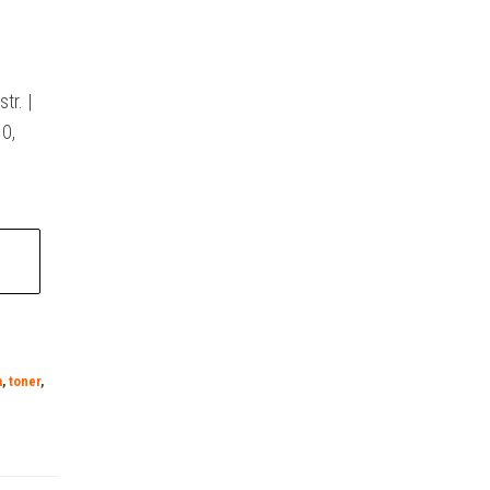
tr. |
0,
a
,
toner
,