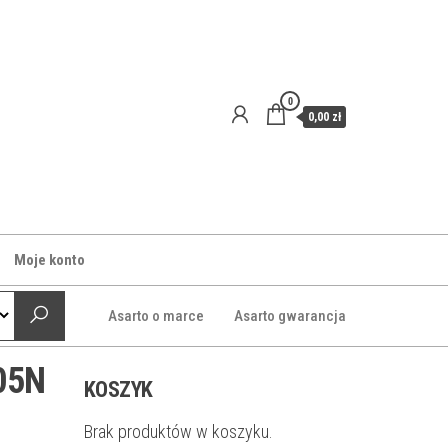
0
0,00 zł
Moje konto
Asarto o marce
Asarto gwarancja
205N
KOSZYK
Brak produktów w koszyku.