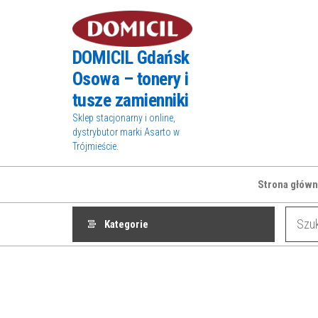
Przejdź
do
treści
DOMICIL Gdańsk
Osowa – tonery i
tusze zamienniki
Sklep stacjonarny i online,
dystrybutor marki Asarto w
Trójmieście.
Strona główn
Kategorie