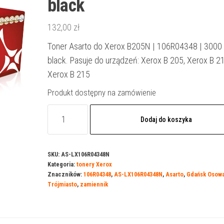
black
132,00
zł
Toner Asarto do Xerox B205N | 106R04348 | 3000 s
black. Pasuje do urządzeń: Xerox B 205, Xerox B 21
Xerox B 215
Produkt dostępny na zamówienie
ilość
Dodaj do koszyka
Toner
Asarto
do
SKU:
AS-LX106R04348N
Kategoria:
tonery Xerox
Xerox
Znaczników:
106R04348
,
AS-LX106R04348N
,
Asarto
,
Gdańsk Osow
B205N
Trójmiasto
,
zamiennik
|
106R04348
|