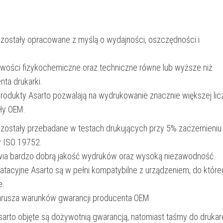
3000
str.
 zostały opracowane z myślą o wydajności, oszczędności i
|
black
iwości fizykochemiczne oraz techniczne równe lub wyższe niż
nta drukarki.
produkty Asarto pozwalają na wydrukowanie znacznie większej lic
ały OEM.
 zostały przebadane w testach drukujących przy 5% zaczernieniu
y ISO 19752.
wia bardzo dobrą jakość wydruków oraz wysoką niezawodność.
oatacyjne Asarto są w pełni kompatybilne z urządzeniem, do któr
e.
narusza warunków gwarancji producenta OEM.
Asarto objęte są dożywotnią gwarancją, natomiast taśmy do drukar