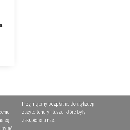
. |
Przyjmujemy bezpłatnie do utylizacji
ecnie
zużyte tonery i tusze, które były
ne są
zakupione u nas.
ę pytać