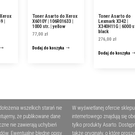
 Xerox
Toner Asarto do Xerox
Toner Asarto do
9 |
X6010Y | 106R01633 |
Lexmark X342 |
1000 str. | yellow
X340H11G | 6000 str
black
77,00
zł
276,00
zł
Dodaj do koszyka
Dodaj do koszyka
ołożenia wszelkich starań nie
W wyświetlanej ofercie sklepu
tujemy, że publikowane dane
internetowego znajdują się ob
czne nie zawierają uchybień
tylko produkty Asarto. Dostęp
ędów. Ewentualne błędne opisy
także oryginały, o które prosz