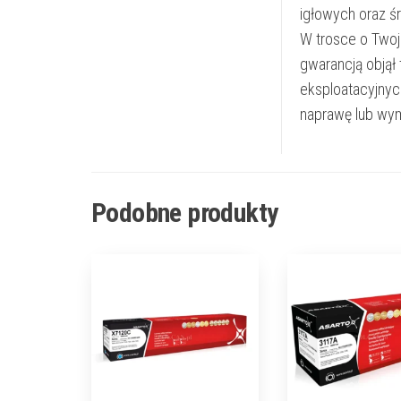
igłowych oraz ś
W trosce o Twoj
gwarancją objął
eksploatacyjnyc
naprawę lub wym
Podobne produkty