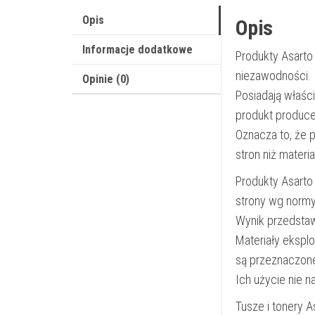
Opis
Opis
Informacje dodatkowe
Produkty Asarto
niezawodności.
Opinie (0)
Posiadają właśc
produkt produce
Oznacza to, że 
stron niż materi
Produkty Asarto
strony wg norm
Wynik przedsta
Materiały ekspl
są przeznaczon
Ich użycie nie 
Tusze i tonery 