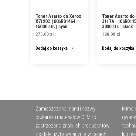
Toner Asarto do Xerox
Toner Asarto do
X7120C | 006R01464 |
3117A | 106R0115
15000 str. | cyan
3000 str. | black
275,00
zł
188,00
zł
Dodaj do koszyka
Dodaj do koszyka
Zamieszczone marki i nazwy
Mimo d
drukarek i materiałów OEM to
gwaran
zastrzeżone znaki ich producentów.
techni
Zostały użyte wyłącznie w celach
lub bł