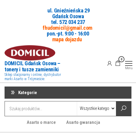
Przejdź
ul. Gnieźnieńska 29
do
Gdańsk Osowa
treści
tel. 5
72 034 237
fhudomicil@gmail.com
pon.-pt. 9:00 - 16:00
mapa dojazdu
0
DOMICIL Gdańsk Osowa –
tonery i tusze zamienniki
Menu
Sklep stacjonarny i online, dystrybutor
marki Asarto w Trójmieście.
Kategorie
Asarto o marce
Asarto gwarancja