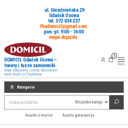
Przejdź
ul. Gnieźnieńska 29
do
Gdańsk Osowa
treści
tel. 5
72 034 237
fhudomicil@gmail.com
pon.-pt. 9:00 - 16:00
mapa dojazdu
0
DOMICIL Gdańsk Osowa –
tonery i tusze zamienniki
Menu
Sklep stacjonarny i online, dystrybutor
marki Asarto w Trójmieście.
Kategorie
Asarto o marce
Asarto gwarancja