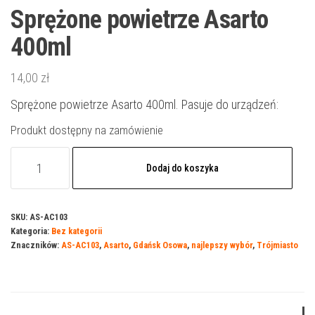
Sprężone powietrze Asarto
400ml
14,00
zł
Sprężone powietrze Asarto 400ml. Pasuje do urządzeń:
Produkt dostępny na zamówienie
ilość
Dodaj do koszyka
Sprężone
powietrze
Asarto
SKU:
AS-AC103
Kategoria:
Bez kategorii
400ml
Znaczników:
AS-AC103
,
Asarto
,
Gdańsk Osowa
,
najlepszy wybór
,
Trójmiasto