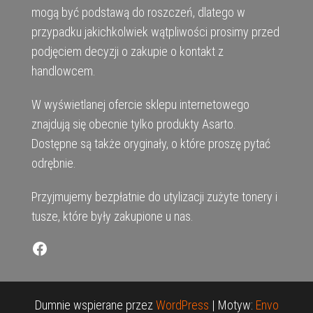
mogą być podstawą do roszczeń, dlatego w
przypadku jakichkolwiek wątpliwości prosimy przed
podjęciem decyzji o zakupie o kontakt z
handlowcem.
W wyświetlanej ofercie sklepu internetowego
znajdują się obecnie tylko produkty Asarto.
Dostępne są także oryginały, o które proszę pytać
odrębnie.
Przyjmujemy bezpłatnie do utylizacji zużyte tonery i
tusze, które były zakupione u nas.
Facebook
Dumnie wspierane przez
WordPress
|
Motyw:
Envo