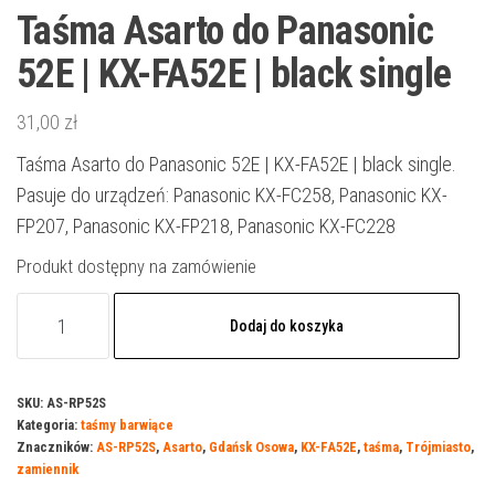
Taśma Asarto do Panasonic
52E | KX-FA52E | black single
31,00
zł
Taśma Asarto do Panasonic 52E | KX-FA52E | black single.
Pasuje do urządzeń: Panasonic KX-FC258, Panasonic KX-
FP207, Panasonic KX-FP218, Panasonic KX-FC228
Produkt dostępny na zamówienie
ilość
Dodaj do koszyka
Taśma
Asarto
do
SKU:
AS-RP52S
Kategoria:
taśmy barwiące
Panasonic
Znaczników:
AS-RP52S
,
Asarto
,
Gdańsk Osowa
,
KX-FA52E
,
taśma
,
Trójmiasto
,
52E
zamiennik
|