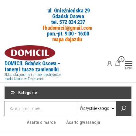
Przejdź
ul. Gnieźnieńska 29
do
Gdańsk Osowa
treści
tel. 5
72 034 237
fhudomicil@gmail.com
pon.-pt. 9:00 - 16:00
mapa dojazdu
0
DOMICIL Gdańsk Osowa –
tonery i tusze zamienniki
Menu
Sklep stacjonarny i online, dystrybutor
marki Asarto w Trójmieście.
Kategorie
Asarto o marce
Asarto gwarancja