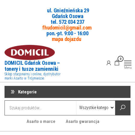
Przejdź
ul. Gnieźnieńska 29
do
Gdańsk Osowa
treści
tel. 5
72 034 237
fhudomicil@gmail.com
pon.-pt. 9:00 - 16:00
mapa dojazdu
0
DOMICIL Gdańsk Osowa –
tonery i tusze zamienniki
Menu
Sklep stacjonarny i online, dystrybutor
marki Asarto w Trójmieście.
Kategorie
Asarto o marce
Asarto gwarancja