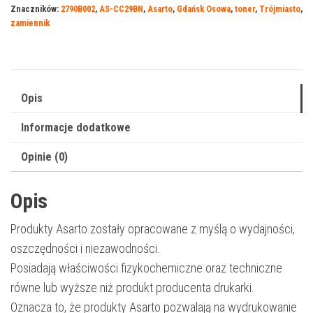
Znaczników:
2790B002
,
AS-CC29BN
,
Asarto
,
Gdańsk Osowa
,
toner
,
Trójmiasto
,
C29BN
zamiennik
|
2790B002
|
36000
Opis
str.
Informacje dodatkowe
|
black
Opinie (0)
Opis
Produkty Asarto zostały opracowane z myślą o wydajności,
oszczędności i niezawodności.
Posiadają właściwości fizykochemiczne oraz techniczne
równe lub wyższe niż produkt producenta drukarki.
Oznacza to, że produkty Asarto pozwalają na wydrukowanie