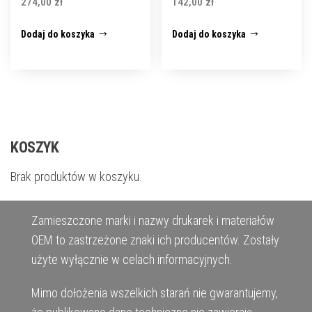
274,00
zł
142,00
zł
Dodaj do koszyka
Dodaj do koszyka
KOSZYK
Brak produktów w koszyku.
Zamieszczone marki i nazwy drukarek i materiałów
OEM to zastrzeżone znaki ich producentów. Zostały
użyte wyłącznie w celach informacyjnych.
Mimo dołożenia wszelkich starań nie gwarantujemy,