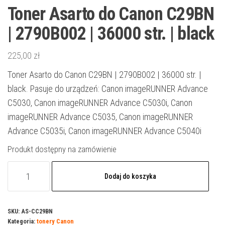
Toner Asarto do Canon C29BN
| 2790B002 | 36000 str. | black
225,00
zł
Toner Asarto do Canon C29BN | 2790B002 | 36000 str. |
black. Pasuje do urządzeń: Canon imageRUNNER Advance
C5030, Canon imageRUNNER Advance C5030i, Canon
imageRUNNER Advance C5035, Canon imageRUNNER
Advance C5035i, Canon imageRUNNER Advance C5040i
Produkt dostępny na zamówienie
ilość
Dodaj do koszyka
Toner
Asarto
do
SKU:
AS-CC29BN
Kategoria:
tonery Canon
Canon