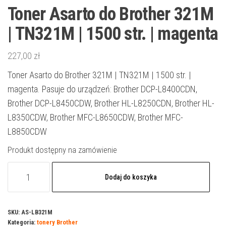
Toner Asarto do Brother 321M
| TN321M | 1500 str. | magenta
227,00
zł
Toner Asarto do Brother 321M | TN321M | 1500 str. |
magenta. Pasuje do urządzeń: Brother DCP-L8400CDN,
Brother DCP-L8450CDW, Brother HL-L8250CDN, Brother HL-
L8350CDW, Brother MFC-L8650CDW, Brother MFC-
L8850CDW
Produkt dostępny na zamówienie
ilość
Dodaj do koszyka
Toner
Asarto
do
SKU:
AS-LB321M
Kategoria:
tonery Brother
Brother