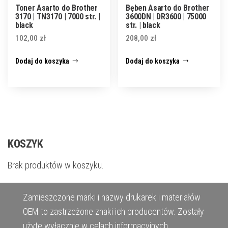
Toner Asarto do Brother
Bęben Asarto do Brother
3170 | TN3170 | 7000 str. |
3600DN | DR3600 | 75000
black
str. | black
102,00
zł
208,00
zł
Dodaj do koszyka
Dodaj do koszyka
KOSZYK
Brak produktów w koszyku.
Zamieszczone marki i nazwy drukarek i materiałów
OEM to zastrzeżone znaki ich producentów. Zostały
użyte wyłącznie w celach informacyjnych.