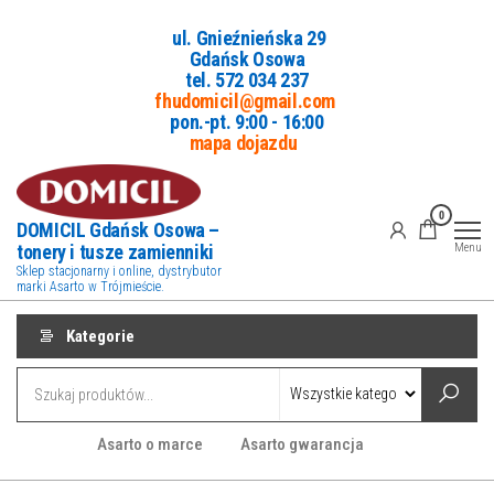
Przejdź
ul. Gnieźnieńska 29
do
Gdańsk Osowa
treści
tel. 5
72 034 237
fhudomicil@gmail.com
pon.-pt. 9:00 - 16:00
mapa dojazdu
0
DOMICIL Gdańsk Osowa –
tonery i tusze zamienniki
Menu
Sklep stacjonarny i online, dystrybutor
marki Asarto w Trójmieście.
Kategorie
Asarto o marce
Asarto gwarancja