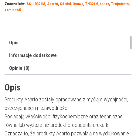
Znaczników:
AS-LB321M
,
Asarto
,
Gdańsk Osowa
,
TN321M
,
toner
,
Trójmiasto
,
321M
zamiennik
|
TN321M
|
1500
Opis
str.
Informacje dodatkowe
|
magenta
Opinie (0)
Opis
Produkty Asarto zostały opracowane z myślą o wydajności,
oszczędności i niezawodności.
Posiadają właściwości fizykochemiczne oraz techniczne
równe lub wyższe niż produkt producenta drukarki.
Oznacza to, że produkty Asarto pozwalają na wydrukowanie