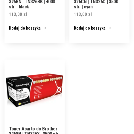
326BN | TN326BK | 4000
326CN | TN326C | 3500
str. | black
str. | cyan
113,00
zł
113,00
zł
Dodaj do koszyka
Dodaj do koszyka
Toner Asarto do Brother
326YN | TN326Y | 3500 str.