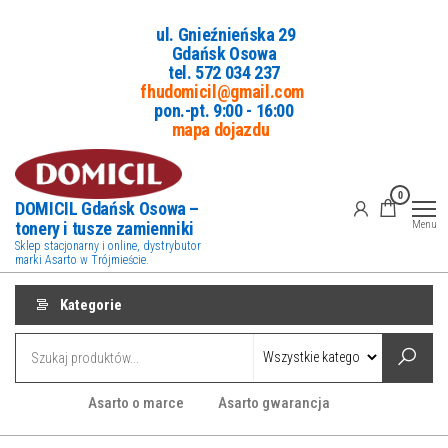
Przejdź
ul. Gnieźnieńska 29
do
Gdańsk Osowa
treści
tel. 5
72 034 237
fhudomicil@gmail.com
pon.-pt. 9:00 - 16:00
mapa dojazdu
0
DOMICIL Gdańsk Osowa –
tonery i tusze zamienniki
Menu
Sklep stacjonarny i online, dystrybutor
marki Asarto w Trójmieście.
Kategorie
Asarto o marce
Asarto gwarancja