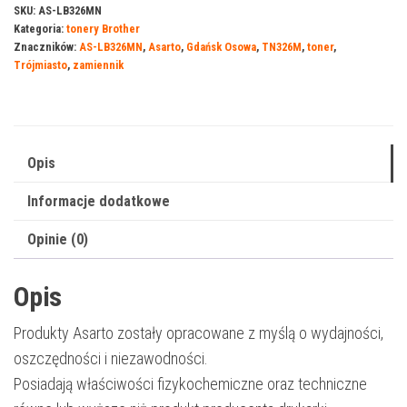
do
SKU:
AS-LB326MN
Kategoria:
tonery Brother
Brother
Znaczników:
AS-LB326MN
,
Asarto
,
Gdańsk Osowa
,
TN326M
,
toner
,
326MN
Trójmiasto
,
zamiennik
|
TN326M
|
3500
Opis
str.
Informacje dodatkowe
|
magenta
Opinie (0)
Opis
Produkty Asarto zostały opracowane z myślą o wydajności,
oszczędności i niezawodności.
Posiadają właściwości fizykochemiczne oraz techniczne