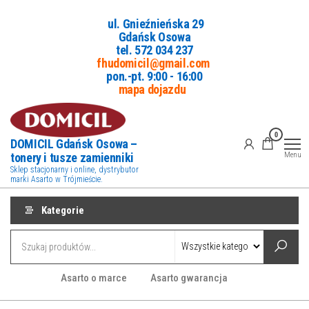
Przejdź
ul. Gnieźnieńska 29
do
Gdańsk Osowa
treści
tel. 5
72 034 237
fhudomicil@gmail.com
pon.-pt. 9:00 - 16:00
mapa dojazdu
0
DOMICIL Gdańsk Osowa –
tonery i tusze zamienniki
Menu
Sklep stacjonarny i online, dystrybutor
marki Asarto w Trójmieście.
Kategorie
Asarto o marce
Asarto gwarancja