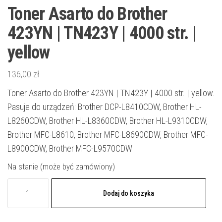
Toner Asarto do Brother
423YN | TN423Y | 4000 str. |
yellow
136,00
zł
Toner Asarto do Brother 423YN | TN423Y | 4000 str. | yellow.
Pasuje do urządzeń: Brother DCP-L8410CDW, Brother HL-
L8260CDW, Brother HL-L8360CDW, Brother HL-L9310CDW,
Brother MFC-L8610, Brother MFC-L8690CDW, Brother MFC-
L8900CDW, Brother MFC-L9570CDW
Na stanie (może być zamówiony)
ilość
Dodaj do koszyka
Toner
Asarto