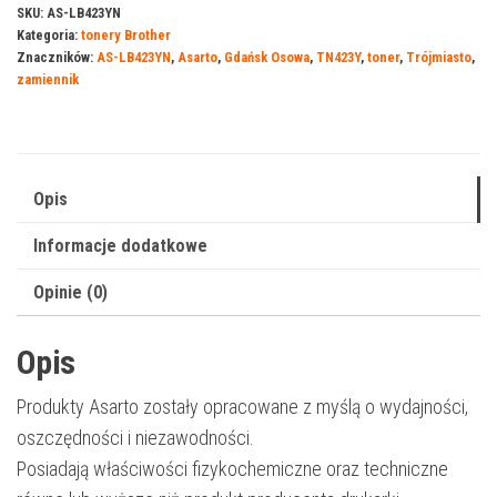
do
SKU:
AS-LB423YN
Kategoria:
tonery Brother
Brother
Znaczników:
AS-LB423YN
,
Asarto
,
Gdańsk Osowa
,
TN423Y
,
toner
,
Trójmiasto
,
423YN
zamiennik
|
TN423Y
|
4000
Opis
str.
Informacje dodatkowe
|
yellow
Opinie (0)
Opis
Produkty Asarto zostały opracowane z myślą o wydajności,
oszczędności i niezawodności.
Posiadają właściwości fizykochemiczne oraz techniczne