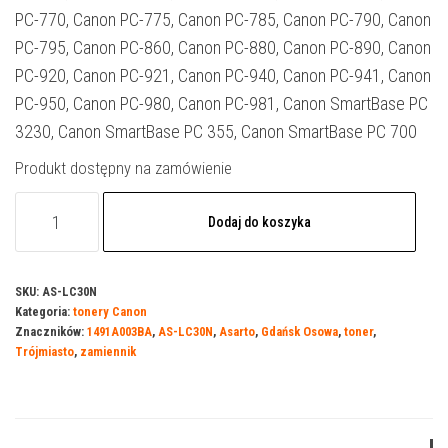
PC-770, Canon PC-775, Canon PC-785, Canon PC-790, Canon
PC-795, Canon PC-860, Canon PC-880, Canon PC-890, Canon
PC-920, Canon PC-921, Canon PC-940, Canon PC-941, Canon
PC-950, Canon PC-980, Canon PC-981, Canon SmartBase PC
3230, Canon SmartBase PC 355, Canon SmartBase PC 700
Produkt dostępny na zamówienie
ilość
Dodaj do koszyka
Toner
Asarto
do
SKU:
AS-LC30N
Kategoria:
tonery Canon
Canon
Znaczników:
1491A003BA
,
AS-LC30N
,
Asarto
,
Gdańsk Osowa
,
toner
,
30B
Trójmiasto
,
zamiennik
|
1491A003BA
|