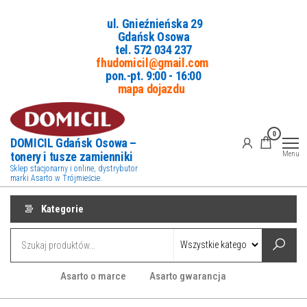
Przejdź
ul. Gnieźnieńska 29
do
Gdańsk Osowa
treści
tel. 5
72 034 237
fhudomicil@gmail.com
pon.-pt. 9:00 - 16:00
mapa dojazdu
0
DOMICIL Gdańsk Osowa –
tonery i tusze zamienniki
Menu
Sklep stacjonarny i online, dystrybutor
marki Asarto w Trójmieście.
Kategorie
Asarto o marce
Asarto gwarancja