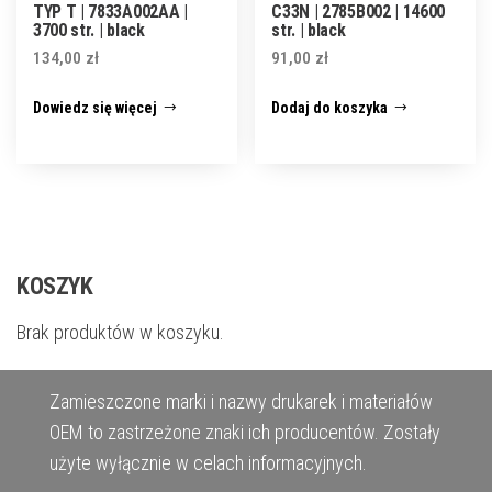
TYP T | 7833A002AA |
C33N | 2785B002 | 14600
3700 str. | black
str. | black
134,00
zł
91,00
zł
Dowiedz się więcej
Dodaj do koszyka
KOSZYK
Brak produktów w koszyku.
Zamieszczone marki i nazwy drukarek i materiałów
OEM to zastrzeżone znaki ich producentów. Zostały
użyte wyłącznie w celach informacyjnych.