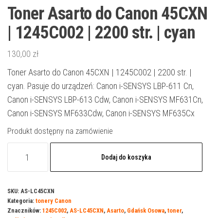
Toner Asarto do Canon 45CXN
| 1245C002 | 2200 str. | cyan
130,00
zł
Toner Asarto do Canon 45CXN | 1245C002 | 2200 str. |
cyan. Pasuje do urządzeń: Canon i-SENSYS LBP-611 Cn,
Canon i-SENSYS LBP-613 Cdw, Canon i-SENSYS MF631Cn,
Canon i-SENSYS MF633Cdw, Canon i-SENSYS MF635Cx
Produkt dostępny na zamówienie
ilość
Dodaj do koszyka
Toner
Asarto
do
SKU:
AS-LC45CXN
Kategoria:
tonery Canon
Canon
Znaczników:
1245C002
,
AS-LC45CXN
,
Asarto
,
Gdańsk Osowa
,
toner
,
45CXN