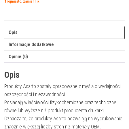
Trójmiasto
,
zamiennik
|
1245C002
|
2200
Opis
str.
Informacje dodatkowe
|
cyan
Opinie (0)
Opis
Produkty Asarto zostały opracowane z myślą o wydajności,
oszczędności i niezawodności.
Posiadają właściwości fizykochemiczne oraz techniczne
równe lub wyższe niż produkt producenta drukarki.
Oznacza to, że produkty Asarto pozwalają na wydrukowanie
znacznie większej liczby stron niż materiały OEM.