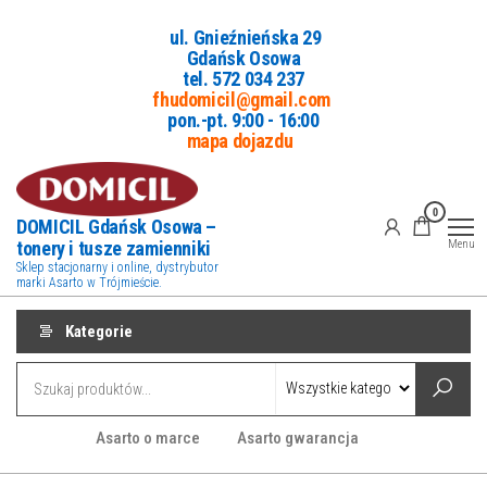
Przejdź
ul. Gnieźnieńska 29
do
Gdańsk Osowa
treści
tel. 5
72 034 237
fhudomicil@gmail.com
pon.-pt. 9:00 - 16:00
mapa dojazdu
0
DOMICIL Gdańsk Osowa –
tonery i tusze zamienniki
Menu
Sklep stacjonarny i online, dystrybutor
marki Asarto w Trójmieście.
Kategorie
Asarto o marce
Asarto gwarancja