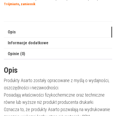
069MXN
Trójmiasto
,
zamiennik
|
5096C002
|
5500str.
Opis
|
Informacje dodatkowe
magenta
Opinie (0)
Opis
Produkty Asarto zostały opracowane z myślą o wydajności,
oszczędności i niezawodności.
Posiadają właściwości fizykochemiczne oraz techniczne
równe lub wyższe niż produkt producenta drukarki.
Oznacza to, że produkty Asarto pozwalają na wydrukowanie