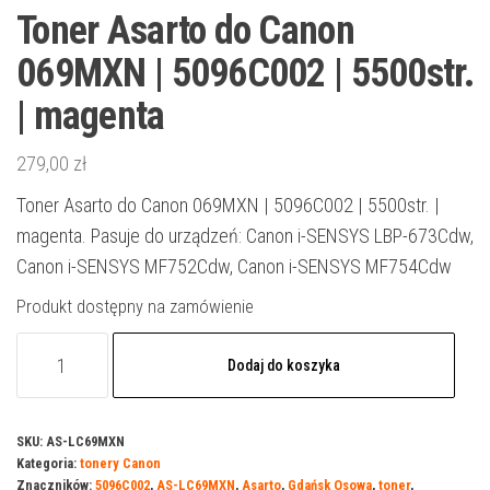
Toner Asarto do Canon
069MXN | 5096C002 | 5500str.
| magenta
279,00
zł
Toner Asarto do Canon 069MXN | 5096C002 | 5500str. |
magenta. Pasuje do urządzeń: Canon i-SENSYS LBP-673Cdw,
Canon i-SENSYS MF752Cdw, Canon i-SENSYS MF754Cdw
Produkt dostępny na zamówienie
ilość
Dodaj do koszyka
Toner
Asarto
do
SKU:
AS-LC69MXN
Kategoria:
tonery Canon
Canon
Znaczników:
5096C002
,
AS-LC69MXN
,
Asarto
,
Gdańsk Osowa
,
toner
,