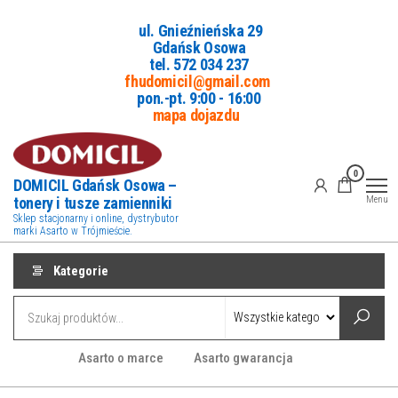
Przejdź
ul. Gnieźnieńska 29
do
Gdańsk Osowa
treści
tel. 5
72 034 237
fhudomicil@gmail.com
pon.-pt. 9:00 - 16:00
mapa dojazdu
0
DOMICIL Gdańsk Osowa –
tonery i tusze zamienniki
Menu
Sklep stacjonarny i online, dystrybutor
marki Asarto w Trójmieście.
Kategorie
Asarto o marce
Asarto gwarancja