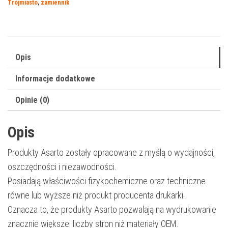
Trójmiasto
,
zamiennik
|
3010C006
|
11000
Opis
str.
Informacje dodatkowe
|
black
Opinie (0)
Opis
Produkty Asarto zostały opracowane z myślą o wydajności,
oszczędności i niezawodności.
Posiadają właściwości fizykochemiczne oraz techniczne
równe lub wyższe niż produkt producenta drukarki.
Oznacza to, że produkty Asarto pozwalają na wydrukowanie
znacznie większej liczby stron niż materiały OEM.