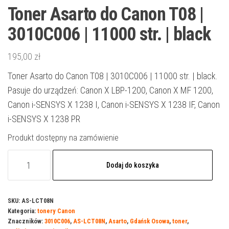
Toner Asarto do Canon T08 |
3010C006 | 11000 str. | black
195,00
zł
Toner Asarto do Canon T08 | 3010C006 | 11000 str. | black.
Pasuje do urządzeń: Canon X LBP-1200, Canon X MF 1200,
Canon i-SENSYS X 1238 I, Canon i-SENSYS X 1238 IF, Canon
i-SENSYS X 1238 PR
Produkt dostępny na zamówienie
ilość
Dodaj do koszyka
Toner
Asarto
do
SKU:
AS-LCT08N
Kategoria:
tonery Canon
Canon
Znaczników:
3010C006
,
AS-LCT08N
,
Asarto
,
Gdańsk Osowa
,
toner
,
T08