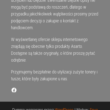
uchybień lub błędów. Ewentualne błędne opisy nie
mogą być podstawą do roszczeń, dlatego w
przypadku jakichkolwiek wątpliwości prosimy przed
podjęciem decyzji o zakupie o kontakt z
handlowcem.
W wyświetlanej ofercie sklepu internetowego
znajdują się obecnie tylko produkty Asarto.
Dostępne są także oryginały, o które proszę pytać
odrębnie.
Przyjmujemy bezpłatnie do utylizacji zużyte tonery i
tusze, które były zakupione u nas.
Facebook
Dumnie wspierane przez
WordPress
|
Motyw:
Envo