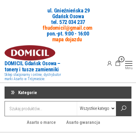
Przejdź
ul. Gnieźnieńska 29
do
Gdańsk Osowa
treści
tel. 5
72 034 237
fhudomicil@gmail.com
pon.-pt. 9:00 - 16:00
mapa dojazdu
0
DOMICIL Gdańsk Osowa –
tonery i tusze zamienniki
Menu
Sklep stacjonarny i online, dystrybutor
marki Asarto w Trójmieście.
Kategorie
Asarto o marce
Asarto gwarancja