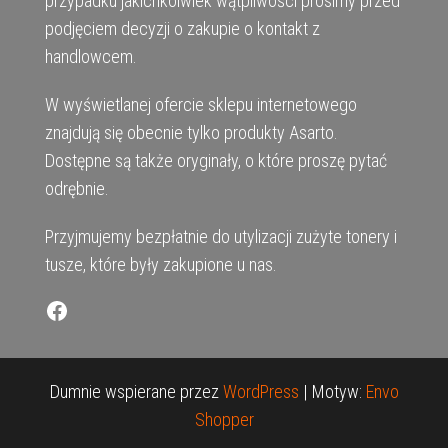
przypadku jakichkolwiek wątpliwości prosimy przed
podjęciem decyzji o zakupie o kontakt z
handlowcem.
W wyświetlanej ofercie sklepu internetowego
znajdują się obecnie tylko produkty Asarto.
Dostępne są także oryginały, o które proszę pytać
odrębnie.
Przyjmujemy bezpłatnie do utylizacji zużyte tonery i
tusze, które były zakupione u nas.
Facebook
Dumnie wspierane przez
WordPress
|
Motyw:
Envo
Shopper