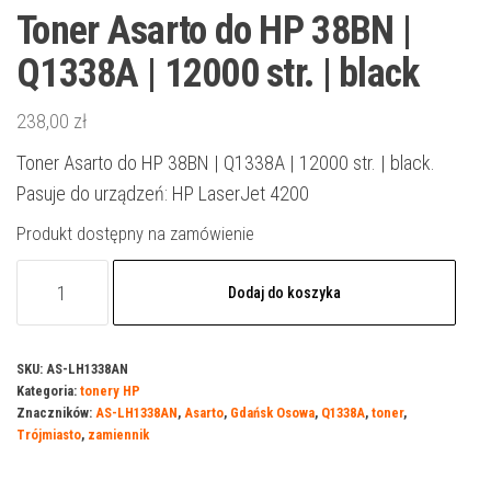
Toner Asarto do HP 38BN |
Q1338A | 12000 str. | black
238,00
zł
Toner Asarto do HP 38BN | Q1338A | 12000 str. | black.
Pasuje do urządzeń: HP LaserJet 4200
Produkt dostępny na zamówienie
ilość
Dodaj do koszyka
Toner
Asarto
do
SKU:
AS-LH1338AN
Kategoria:
tonery HP
HP
Znaczników:
AS-LH1338AN
,
Asarto
,
Gdańsk Osowa
,
Q1338A
,
toner
,
38BN
Trójmiasto
,
zamiennik
|
Q1338A