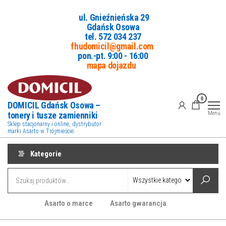
Przejdź
ul. Gnieźnieńska 29
do
Gdańsk Osowa
treści
tel. 5
72 034 237
fhudomicil@gmail.com
pon.-pt. 9:00 - 16:00
mapa dojazdu
0
DOMICIL Gdańsk Osowa –
tonery i tusze zamienniki
Menu
Sklep stacjonarny i online, dystrybutor
marki Asarto w Trójmieście.
Kategorie
Asarto o marce
Asarto gwarancja