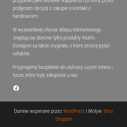
przypadku jakichkolwiek wątpliwości prosimy przed
podjęciem decyzji o zakupie o kontakt z
handlowcem.
W wyświetlanej ofercie sklepu internetowego
znajdują się obecnie tylko produkty Asarto.
Dostępne są także oryginały, o które proszę pytać
odrębnie.
Przyjmujemy bezpłatnie do utylizacji zużyte tonery i
tusze, które były zakupione u nas.
Facebook
Dumnie wspierane przez
WordPress
|
Motyw:
Envo
Shopper