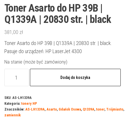
Toner Asarto do HP 39B |
Q1339A | 20830 str. | black
381,00
zł
Toner Asarto do HP 39B | Q1339A | 20830 str. | black.
Pasuje do urządzeń: HP LaserJet 4300
Na stanie (może być zamówiony)
ilość
Dodaj do koszyka
Toner
Asarto
do
SKU:
AS-LH1339A
Kategoria:
tonery HP
HP
Znaczników:
AS-LH1339A
,
Asarto
,
Gdańsk Osowa
,
Q1339A
,
toner
,
Trójmiasto
,
39B
zamiennik
|
Q1339A