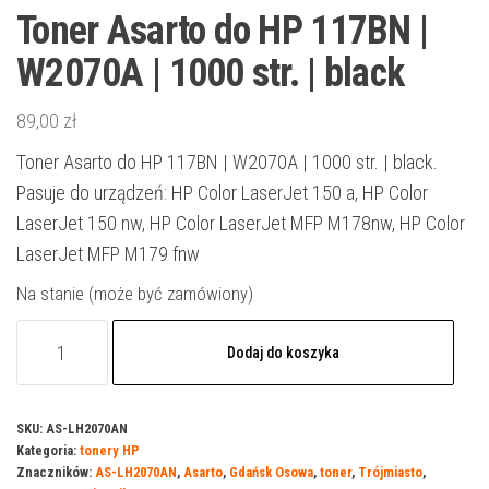
Toner Asarto do HP 117BN |
W2070A | 1000 str. | black
89,00
zł
Toner Asarto do HP 117BN | W2070A | 1000 str. | black.
Pasuje do urządzeń: HP Color LaserJet 150 a, HP Color
LaserJet 150 nw, HP Color LaserJet MFP M178nw, HP Color
LaserJet MFP M179 fnw
Na stanie (może być zamówiony)
ilość
Dodaj do koszyka
Toner
Asarto
do
SKU:
AS-LH2070AN
Kategoria:
tonery HP
HP
Znaczników:
AS-LH2070AN
,
Asarto
,
Gdańsk Osowa
,
toner
,
Trójmiasto
,
117BN