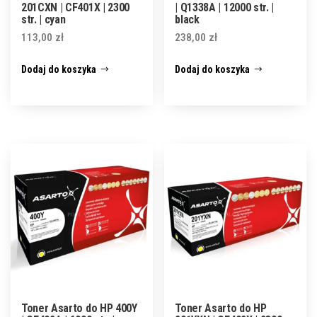
201CXN | CF401X | 2300
| Q1338A | 12000 str. |
str. | cyan
black
113,00
zł
238,00
zł
Dodaj do koszyka
Dodaj do koszyka
Toner Asarto do HP 400Y
Toner Asarto do HP