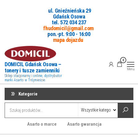
Przejdź
ul. Gnieźnieńska 29
do
Gdańsk Osowa
treści
tel. 5
72 034 237
fhudomicil@gmail.com
pon.-pt. 9:00 - 16:00
mapa dojazdu
0
DOMICIL Gdańsk Osowa –
tonery i tusze zamienniki
Menu
Sklep stacjonarny i online, dystrybutor
marki Asarto w Trójmieście.
Kategorie
Asarto o marce
Asarto gwarancja