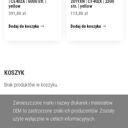
| CE402A | 6000 str. |
201YXN | CF402X | 2300
yellow
str. | yellow
391,00
zł
113,00
zł
Dodaj do koszyka
Dodaj do koszyka
KOSZYK
Brak produktów w koszyku.
Zamieszczone marki i nazwy drukarek i materiałów
OEM to zastrzeżone znaki ich producentów. Zostały
użyte wyłącznie w celach informacyjnych.