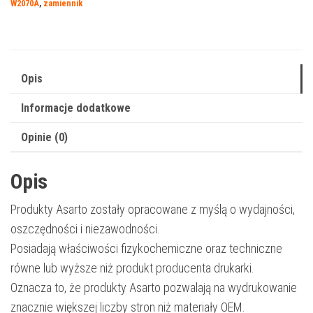
W2070A
,
zamiennik
|
W2070A
|
1000
Opis
str.
Informacje dodatkowe
|
black
Opinie (0)
Opis
Produkty Asarto zostały opracowane z myślą o wydajności,
oszczędności i niezawodności.
Posiadają właściwości fizykochemiczne oraz techniczne
równe lub wyższe niż produkt producenta drukarki.
Oznacza to, że produkty Asarto pozwalają na wydrukowanie
znacznie większej liczby stron niż materiały OEM.