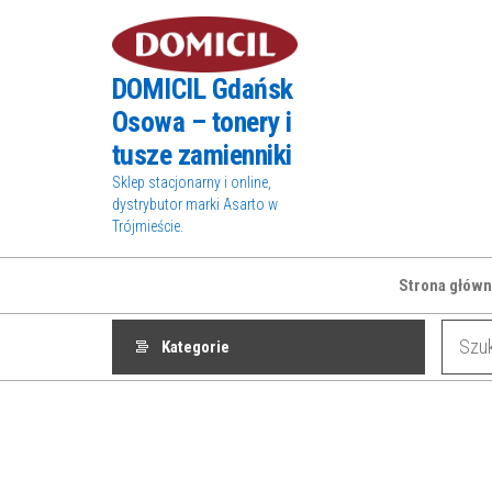
Przejdź
do
treści
DOMICIL Gdańsk
Osowa – tonery i
tusze zamienniki
Sklep stacjonarny i online,
dystrybutor marki Asarto w
Trójmieście.
Strona główn
Kategorie