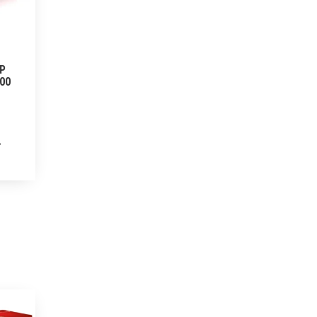
HP
200