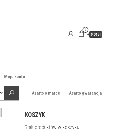
0
0,00 zł
Moje konto
Asarto o marce
Asarto gwarancja
|
KOSZYK
Brak produktów w koszyku.