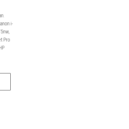
an.
anon i-
75nw,
t Pro
 HP