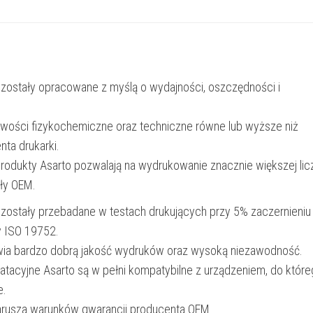
CE311A
|
1000
str.
 zostały opracowane z myślą o wydajności, oszczędności i
|
cyan
iwości fizykochemiczne oraz techniczne równe lub wyższe niż
nta drukarki.
produkty Asarto pozwalają na wydrukowanie znacznie większej lic
ały OEM.
 zostały przebadane w testach drukujących przy 5% zaczernieniu
y ISO 19752.
wia bardzo dobrą jakość wydruków oraz wysoką niezawodność.
oatacyjne Asarto są w pełni kompatybilne z urządzeniem, do któr
e.
narusza warunków gwarancji producenta OEM.