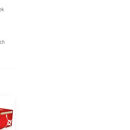
ek
ich