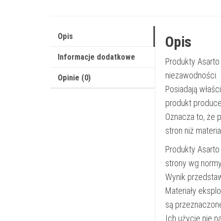
Opis
Opis
Informacje dodatkowe
Produkty Asarto
niezawodności.
Opinie (0)
Posiadają właśc
produkt produce
Oznacza to, że 
stron niż materi
Produkty Asarto
strony wg norm
Wynik przedsta
Materiały ekspl
są przeznaczon
Ich użycie nie 