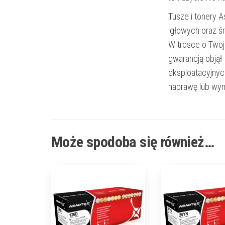
Tusze i tonery 
igłowych oraz ś
W trosce o Twoj
gwarancją objął
eksploatacyjnyc
naprawę lub wym
Może spodoba się również…