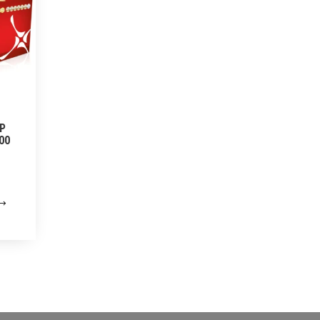
HP
000