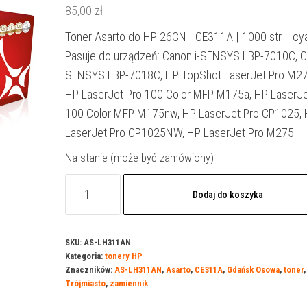
85,00
zł
Toner Asarto do HP 26CN | CE311A | 1000 str. | cy
Pasuje do urządzeń: Canon i-SENSYS LBP-7010C, C
SENSYS LBP-7018C, HP TopShot LaserJet Pro M2
HP LaserJet Pro 100 Color MFP M175a, HP LaserJe
100 Color MFP M175nw, HP LaserJet Pro CP1025,
LaserJet Pro CP1025NW, HP LaserJet Pro M275
Na stanie (może być zamówiony)
ilość
Dodaj do koszyka
Toner
Asarto
do
SKU:
AS-LH311AN
Kategoria:
tonery HP
HP
Znaczników:
AS-LH311AN
,
Asarto
,
CE311A
,
Gdańsk Osowa
,
toner
,
26CN
Trójmiasto
,
zamiennik
|