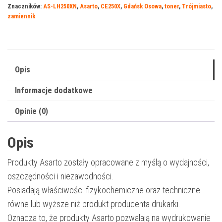
Znaczników:
AS-LH250XN
,
Asarto
,
CE250X
,
Gdańsk Osowa
,
toner
,
Trójmiasto
,
504BXN
zamiennik
|
CE250X
|
10500
Opis
str.
Informacje dodatkowe
|
black
Opinie (0)
Opis
Produkty Asarto zostały opracowane z myślą o wydajności,
oszczędności i niezawodności.
Posiadają właściwości fizykochemiczne oraz techniczne
równe lub wyższe niż produkt producenta drukarki.
Oznacza to, że produkty Asarto pozwalają na wydrukowanie