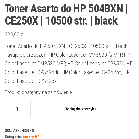
Toner Asarto do HP 504BXN |
CE250X | 10500 str. | black
239,00
zł
Toner Asarto do HP 504BXN | CE250X | 10500 str. | black.
Pasuje do urządzeń: HP Color LaserJet CM3530 fs MFP, HP
Color LaserJet CM3530 MFP, HP Color LaserJet CP3520, HP
Color LaserJet CP3525dn, HP Color LaserJet CP3525n, HP
Color LaserJet CP3525x
Produkt dostępny na zamówienie
ilość
Dodaj do koszyka
Toner
Asarto
do
SKU:
AS-LH250XN
Kategoria:
tonery HP
HP