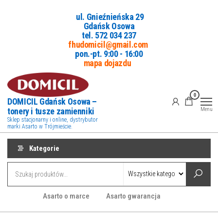
Przejdź
ul. Gnieźnieńska 29
do
Gdańsk Osowa
treści
tel. 5
72 034 237
fhudomicil@gmail.com
pon.-pt. 9:00 - 16:00
mapa dojazdu
0
DOMICIL Gdańsk Osowa –
tonery i tusze zamienniki
Menu
Sklep stacjonarny i online, dystrybutor
marki Asarto w Trójmieście.
Kategorie
Asarto o marce
Asarto gwarancja