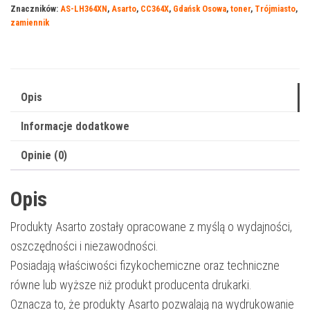
Znaczników:
AS-LH364XN
,
Asarto
,
CC364X
,
Gdańsk Osowa
,
toner
,
Trójmiasto
,
64BXN
zamiennik
|
CC364X
|
24000
Opis
str.
Informacje dodatkowe
|
black
Opinie (0)
Opis
Produkty Asarto zostały opracowane z myślą o wydajności,
oszczędności i niezawodności.
Posiadają właściwości fizykochemiczne oraz techniczne
równe lub wyższe niż produkt producenta drukarki.
Oznacza to, że produkty Asarto pozwalają na wydrukowanie