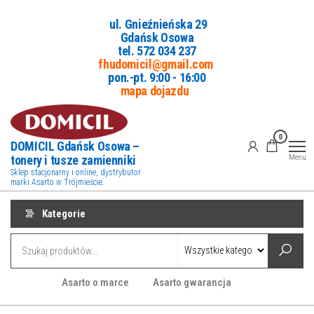
Przejdź
ul. Gnieźnieńska 29
do
Gdańsk Osowa
treści
tel. 5
72 034 237
fhudomicil@gmail.com
pon.-pt. 9:00 - 16:00
mapa dojazdu
0
DOMICIL Gdańsk Osowa –
tonery i tusze zamienniki
Menu
Sklep stacjonarny i online, dystrybutor
marki Asarto w Trójmieście.
Kategorie
Asarto o marce
Asarto gwarancja