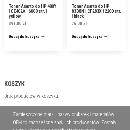
Toner Asarto do HP 400Y
Toner Asarto do HP
| CE402A | 6000 str. |
83BXN | CF283X | 2200 str.
yellow
| black
391,00
zł
76,00
zł
Dodaj do koszyka
Dodaj do koszyka
KOSZYK
Brak produktów w koszyku.
Zamieszczone marki i nazwy drukarek i materiałów
OEM to zastrzeżone znaki ich producentów. Zostały