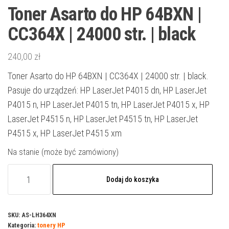
Toner Asarto do HP 64BXN |
CC364X | 24000 str. | black
240,00
zł
Toner Asarto do HP 64BXN | CC364X | 24000 str. | black.
Pasuje do urządzeń: HP LaserJet P4015 dn, HP LaserJet
P4015 n, HP LaserJet P4015 tn, HP LaserJet P4015 x, HP
LaserJet P4515 n, HP LaserJet P4515 tn, HP LaserJet
P4515 x, HP LaserJet P4515 xm
Na stanie (może być zamówiony)
ilość
Dodaj do koszyka
Toner
Asarto
do
SKU:
AS-LH364XN
Kategoria:
tonery HP
HP