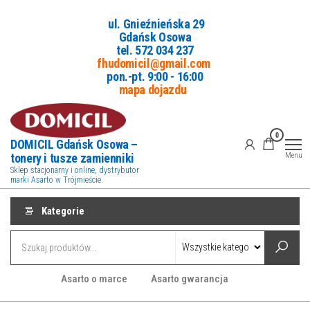
Przejdź
ul. Gnieźnieńska 29
do
Gdańsk Osowa
treści
tel. 5
72 034 237
fhudomicil@gmail.com
pon.-pt. 9:00 - 16:00
mapa dojazdu
0
DOMICIL Gdańsk Osowa –
tonery i tusze zamienniki
Menu
Sklep stacjonarny i online, dystrybutor
marki Asarto w Trójmieście.
Kategorie
Asarto o marce
Asarto gwarancja