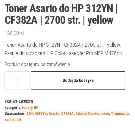
Toner Asarto do HP 312YN |
CF382A | 2700 str. | yellow
136,00
zł
Toner Asarto do HP 312YN | CF382A | 2700 str. | yellow.
Pasuje do urządzeń: HP Color LaserJet Pro MFP M476dn
Produkt dostępny na zamówienie
ilość
Dodaj do koszyka
Toner
Asarto
do
SKU:
AS-LH382YN
Kategoria:
tonery HP
HP
Znaczników:
AS-LH382YN
,
Asarto
,
CF382A
,
Gdańsk Osowa
,
toner
,
Trójmiasto
,
312YN
zamiennik
|
CF382A