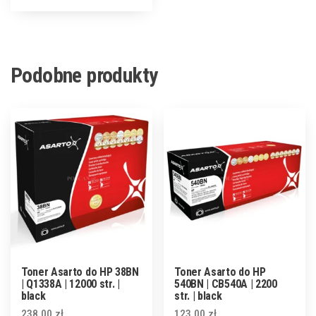
Podobne produkty
Toner Asarto do HP 38BN
Toner Asarto do HP
| Q1338A | 12000 str. |
540BN | CB540A | 2200
black
str. | black
238,00
zł
123,00
zł