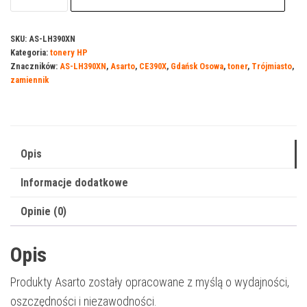
Asarto
do
SKU:
AS-LH390XN
Kategoria:
tonery HP
HP
Znaczników:
AS-LH390XN
,
Asarto
,
CE390X
,
Gdańsk Osowa
,
toner
,
Trójmiasto
,
90BXN
zamiennik
|
CE390X
|
24000
Opis
str.
Informacje dodatkowe
|
black
Opinie (0)
Opis
Produkty Asarto zostały opracowane z myślą o wydajności,
oszczędności i niezawodności.