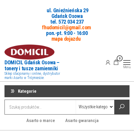
Przejdź
ul. Gnieźnieńska 29
do
Gdańsk Osowa
treści
tel. 5
72 034 237
fhudomicil@gmail.com
pon.-pt. 9:00 - 16:00
mapa dojazdu
0
DOMICIL Gdańsk Osowa –
tonery i tusze zamienniki
Menu
Sklep stacjonarny i online, dystrybutor
marki Asarto w Trójmieście.
Kategorie
Asarto o marce
Asarto gwarancja