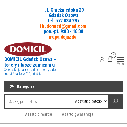
Przejdź
ul. Gnieźnieńska 29
do
Gdańsk Osowa
treści
tel. 5
72 034 237
fhudomicil@gmail.com
pon.-pt. 9:00 - 16:00
mapa dojazdu
0
DOMICIL Gdańsk Osowa –
tonery i tusze zamienniki
Menu
Sklep stacjonarny i online, dystrybutor
marki Asarto w Trójmieście.
Kategorie
Asarto o marce
Asarto gwarancja