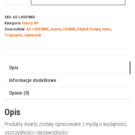
Asarto
do
SKU:
AS-LH507BKX
Kategoria:
tonery HP
HP
Znaczników:
AS-LH507BKX
,
Asarto
,
CE400X
,
Gdańsk Osowa
,
toner
,
400BX
Trójmiasto
,
zamiennik
|
CE400X
|
11000
Opis
str.
Informacje dodatkowe
|
black
Opinie (0)
Opis
Produkty Asarto zostały opracowane z myślą o wydajności,
oszczędności i niezawodności.