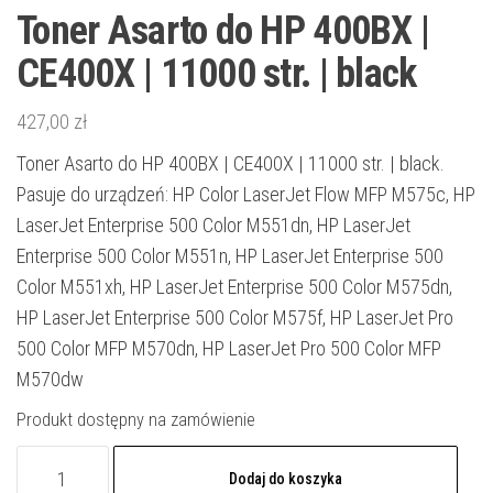
Toner Asarto do HP 400BX |
CE400X | 11000 str. | black
427,00
zł
Toner Asarto do HP 400BX | CE400X | 11000 str. | black.
Pasuje do urządzeń: HP Color LaserJet Flow MFP M575c, HP
LaserJet Enterprise 500 Color M551dn, HP LaserJet
Enterprise 500 Color M551n, HP LaserJet Enterprise 500
Color M551xh, HP LaserJet Enterprise 500 Color M575dn,
HP LaserJet Enterprise 500 Color M575f, HP LaserJet Pro
500 Color MFP M570dn, HP LaserJet Pro 500 Color MFP
M570dw
Produkt dostępny na zamówienie
ilość
Dodaj do koszyka
Toner