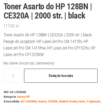
Toner Asarto do HP 128BN |
CE320A | 2000 str. | black
117,00
zł
Toner Asarto do HP 128BN | CE320A | 2000 str. | black.
Pasuje do urządzeń: HP LaserJet Pro CM 1415fn, HP
LaserJet Pro CM 1415fnw, HP LaserJet Pro CP1525n, HP
LaserJet Pro CP1525NW
Na stanie (może być zamówiony)
ilość
Dodaj do koszyka
Toner
Asarto
do
SKU:
AS-LH320AN
Kategoria:
tonery HP
HP
Znaczników:
AS-LH320AN
,
Asarto
,
CE320A
,
Gdańsk Osowa
,
toner
,
Trójmiasto
,
128BN