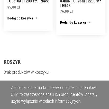
| CE310A | 1200 str. | black
83BXN | CF283X | 2200 str.
| black
85,00
zł
76,00
zł
Dodaj do koszyka
Dodaj do koszyka
KOSZYK
Brak produktów w koszyku.
Zamieszczone marki i nazwy drukarek i materiałów
OEM to zastrzeżone znaki ich producentów. Zostały
użyte wyłącznie w celach informacyjnych.