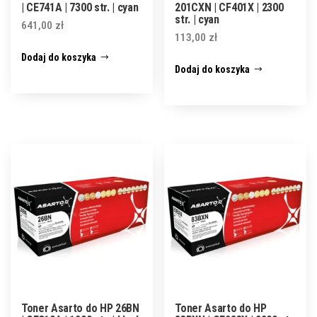
| CE741A | 7300 str. | cyan
201CXN | CF401X | 2300
str. | cyan
641,00
zł
113,00
zł
Dodaj do koszyka
Dodaj do koszyka
Toner Asarto do HP 26BN
Toner Asarto do HP