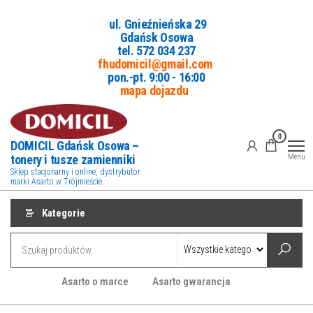
Przejdź
ul. Gnieźnieńska 29
do
Gdańsk Osowa
treści
tel. 5
72 034 237
fhudomicil@gmail.com
pon.-pt. 9:00 - 16:00
mapa dojazdu
0
DOMICIL Gdańsk Osowa –
tonery i tusze zamienniki
Menu
Sklep stacjonarny i online, dystrybutor
marki Asarto w Trójmieście.
Kategorie
Asarto o marce
Asarto gwarancja