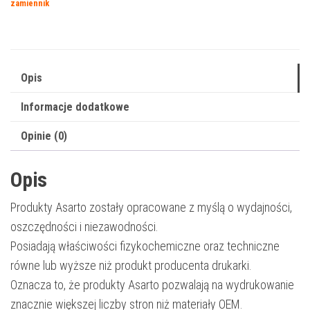
zamiennik
|
CE320A
|
2000
Opis
str.
Informacje dodatkowe
|
black
Opinie (0)
Opis
Produkty Asarto zostały opracowane z myślą o wydajności,
oszczędności i niezawodności.
Posiadają właściwości fizykochemiczne oraz techniczne
równe lub wyższe niż produkt producenta drukarki.
Oznacza to, że produkty Asarto pozwalają na wydrukowanie
znacznie większej liczby stron niż materiały OEM.