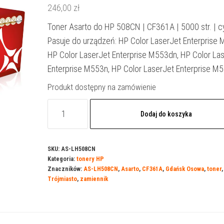
246,00
zł
Toner Asarto do HP 508CN | CF361A | 5000 str. | c
Pasuje do urządzeń: HP Color LaserJet Enterprise
HP Color LaserJet Enterprise M553dn, HP Color La
Enterprise M553n, HP Color LaserJet Enterprise M
Produkt dostępny na zamówienie
ilość
Dodaj do koszyka
Toner
Asarto
do
SKU:
AS-LH508CN
Kategoria:
tonery HP
HP
Znaczników:
AS-LH508CN
,
Asarto
,
CF361A
,
Gdańsk Osowa
,
toner
,
508CN
Trójmiasto
,
zamiennik
|
CF361A
|