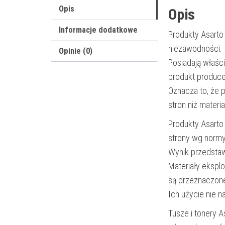
Opis
Opis
Informacje dodatkowe
Produkty Asarto
niezawodności.
Opinie (0)
Posiadają właśc
produkt produce
Oznacza to, że 
stron niż materi
Produkty Asarto
strony wg norm
Wynik przedsta
Materiały ekspl
są przeznaczon
Ich użycie nie 
Tusze i tonery 