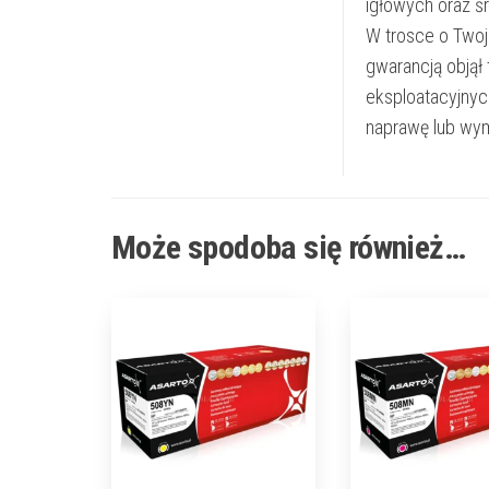
igłowych oraz ś
W trosce o Twoj
gwarancją objął
eksploatacyjnyc
naprawę lub wym
Może spodoba się również…