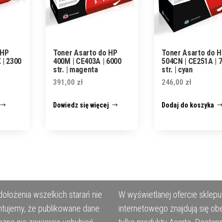
 HP
Toner Asarto do HP
Toner Asarto do 
 | 2300
400M | CE403A | 6000
504CN | CE251A | 
str. | magenta
str. | cyan
391,00
zł
246,00
zł
Dowiedz się więcej
Dodaj do koszyka
ołożenia wszelkich starań nie
W wyświetlanej ofercie sklepu
tujemy, że publikowane dane
internetowego znajdują się ob