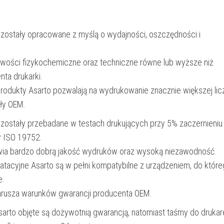
5000
str.
 zostały opracowane z myślą o wydajności, oszczędności i
|
cyan
iwości fizykochemiczne oraz techniczne równe lub wyższe niż
nta drukarki.
produkty Asarto pozwalają na wydrukowanie znacznie większej lic
ały OEM.
 zostały przebadane w testach drukujących przy 5% zaczernieniu
y ISO 19752.
wia bardzo dobrą jakość wydruków oraz wysoką niezawodność.
oatacyjne Asarto są w pełni kompatybilne z urządzeniem, do któr
e.
narusza warunków gwarancji producenta OEM.
Asarto objęte są dożywotnią gwarancją, natomiast taśmy do drukar