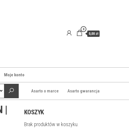
0
0,00 zł
Moje konto
Asarto o marce
Asarto gwarancja
 |
KOSZYK
Brak produktów w koszyku.