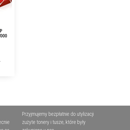
HP
7000
Przyjmujemy bezpłatnie do utylizacji
ecnie
zużyte tonery i tusze, które były