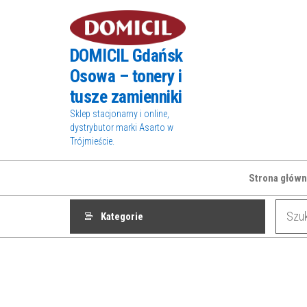
Przejdź
do
treści
DOMICIL Gdańsk
Osowa – tonery i
tusze zamienniki
Sklep stacjonarny i online,
dystrybutor marki Asarto w
Trójmieście.
Strona główn
Kategorie