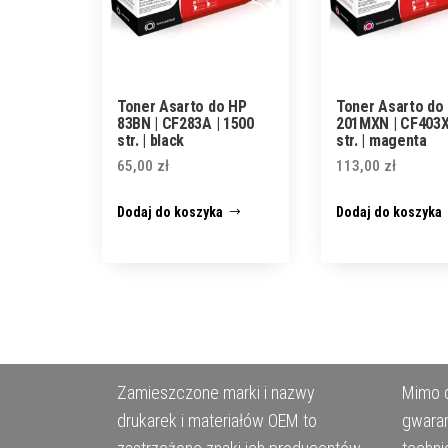
Toner Asarto do HP
Toner Asarto do
83BN | CF283A | 1500
201MXN | CF403X
str. | black
str. | magenta
65,00
zł
113,00
zł
Dodaj do koszyka
Dodaj do koszyka
Zamieszczone marki i nazwy
Mimo d
drukarek i materiałów OEM to
gwaran