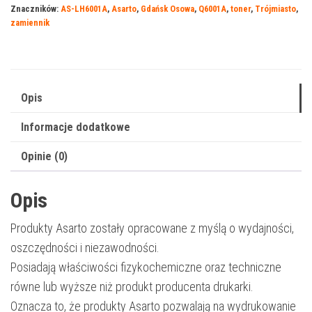
Znaczników:
AS-LH6001A
,
Asarto
,
Gdańsk Osowa
,
Q6001A
,
toner
,
Trójmiasto
,
124C
zamiennik
|
Q6001A
|
2000
Opis
str.
Informacje dodatkowe
|
cyan
Opinie (0)
Opis
Produkty Asarto zostały opracowane z myślą o wydajności,
oszczędności i niezawodności.
Posiadają właściwości fizykochemiczne oraz techniczne
równe lub wyższe niż produkt producenta drukarki.
Oznacza to, że produkty Asarto pozwalają na wydrukowanie