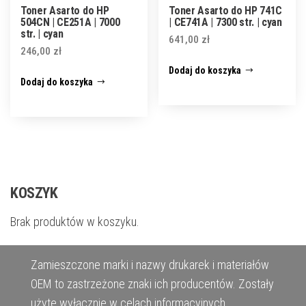
Toner Asarto do HP
Toner Asarto do HP 741C
504CN | CE251A | 7000
| CE741A | 7300 str. | cyan
str. | cyan
641,00
zł
246,00
zł
Dodaj do koszyka
Dodaj do koszyka
KOSZYK
Brak produktów w koszyku.
Zamieszczone marki i nazwy drukarek i materiałów
OEM to zastrzeżone znaki ich producentów. Zostały
użyte wyłącznie w celach informacyjnych.