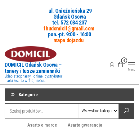
Przejdź
ul. Gnieźnieńska 29
do
Gdańsk Osowa
treści
tel. 5
72 034 237
fhudomicil@gmail.com
pon.-pt. 9:00 - 16:00
mapa dojazdu
0
DOMICIL Gdańsk Osowa –
tonery i tusze zamienniki
Menu
Sklep stacjonarny i online, dystrybutor
marki Asarto w Trójmieście.
Kategorie
Asarto o marce
Asarto gwarancja