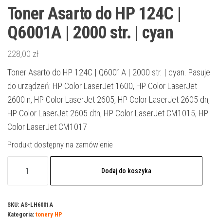
Toner Asarto do HP 124C |
Q6001A | 2000 str. | cyan
228,00
zł
Toner Asarto do HP 124C | Q6001A | 2000 str. | cyan. Pasuje
do urządzeń: HP Color LaserJet 1600, HP Color LaserJet
2600 n, HP Color LaserJet 2605, HP Color LaserJet 2605 dn,
HP Color LaserJet 2605 dtn, HP Color LaserJet CM1015, HP
Color LaserJet CM1017
Produkt dostępny na zamówienie
ilość
Dodaj do koszyka
Toner
Asarto
do
SKU:
AS-LH6001A
Kategoria:
tonery HP
HP