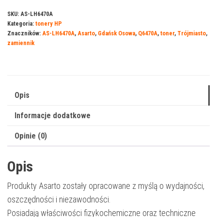
do
SKU:
AS-LH6470A
Kategoria:
tonery HP
HP
Znaczników:
AS-LH6470A
,
Asarto
,
Gdańsk Osowa
,
Q6470A
,
toner
,
Trójmiasto
,
501B
zamiennik
|
Q6470A
|
6000
Opis
str.
Informacje dodatkowe
|
black
Opinie (0)
Opis
Produkty Asarto zostały opracowane z myślą o wydajności,
oszczędności i niezawodności.
Posiadają właściwości fizykochemiczne oraz techniczne