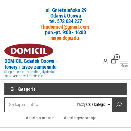
Przejdź
ul. Gnieźnieńska 29
do
Gdańsk Osowa
treści
tel. 5
72 034 237
fhudomicil@gmail.com
pon.-pt. 9:00 - 16:00
mapa dojazdu
0
DOMICIL Gdańsk Osowa –
tonery i tusze zamienniki
Menu
Sklep stacjonarny i online, dystrybutor
marki Asarto w Trójmieście.
Kategorie
Asarto o marce
Asarto gwarancja