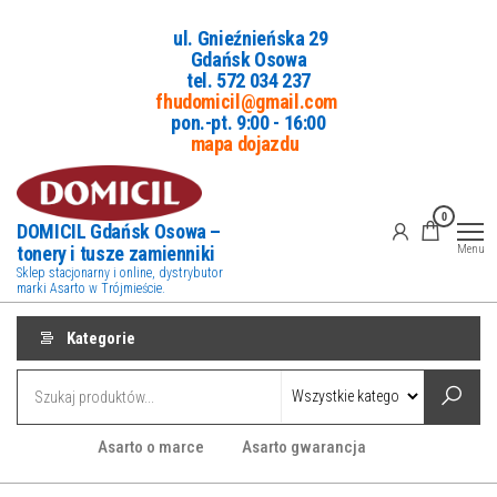
Przejdź
ul. Gnieźnieńska 29
do
Gdańsk Osowa
treści
tel. 5
72 034 237
fhudomicil@gmail.com
pon.-pt. 9:00 - 16:00
mapa dojazdu
0
DOMICIL Gdańsk Osowa –
tonery i tusze zamienniki
Menu
Sklep stacjonarny i online, dystrybutor
marki Asarto w Trójmieście.
Kategorie
Asarto o marce
Asarto gwarancja