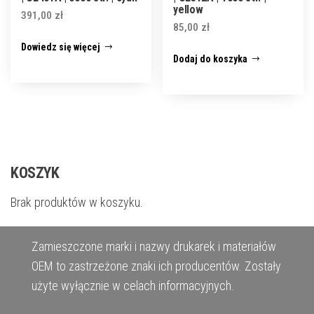
yellow
391,00
zł
85,00
zł
Dowiedz się więcej
Dodaj do koszyka
KOSZYK
Brak produktów w koszyku.
Zamieszczone marki i nazwy drukarek i materiałów
OEM to zastrzeżone znaki ich producentów. Zostały
użyte wyłącznie w celach informacyjnych.