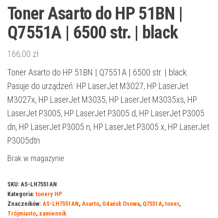
Toner Asarto do HP 51BN |
Q7551A | 6500 str. | black
166,00
zł
Toner Asarto do HP 51BN | Q7551A | 6500 str. | black.
Pasuje do urządzeń: HP LaserJet M3027, HP LaserJet
M3027x, HP LaserJet M3035, HP LaserJet M3035xs, HP
LaserJet P3005, HP LaserJet P3005 d, HP LaserJet P3005
dn, HP LaserJet P3005 n, HP LaserJet P3005 x, HP LaserJet
P3005dtn
Brak w magazynie
SKU:
AS-LH7551AN
Kategoria:
tonery HP
Znaczników:
AS-LH7551AN
,
Asarto
,
Gdańsk Osowa
,
Q7551A
,
toner
,
Trójmiasto
,
zamiennik