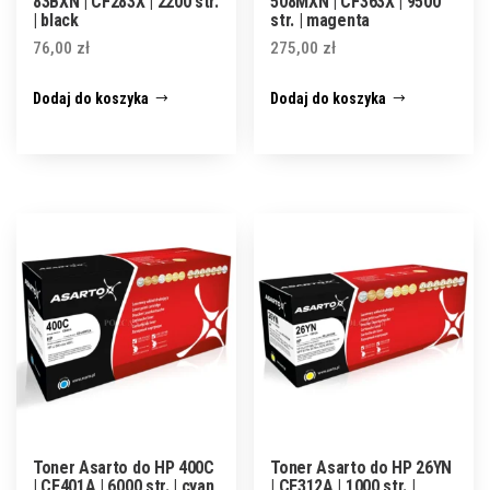
83BXN | CF283X | 2200 str.
508MXN | CF363X | 9500
| black
str. | magenta
76,00
zł
275,00
zł
Dodaj do koszyka
Dodaj do koszyka
Toner Asarto do HP 400C
Toner Asarto do HP 26YN
| CE401A | 6000 str. | cyan
| CE312A | 1000 str. |