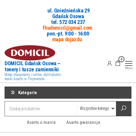
Przejdź
ul. Gnieźnieńska 29
do
Gdańsk Osowa
treści
tel. 5
72 034 237
fhudomicil@gmail.com
pon.-pt. 9:00 - 16:00
mapa dojazdu
0
DOMICIL Gdańsk Osowa –
tonery i tusze zamienniki
Menu
Sklep stacjonarny i online, dystrybutor
marki Asarto w Trójmieście.
Kategorie
Asarto o marce
Asarto gwarancja