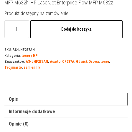
MFP M632h, HP LaserJet Enterprise Flow MFP M632z
Produkt dostępny na zamówienie
ilość
Dodaj do koszyka
Toner
Asarto
do
SKU:
AS-LHF237AN
Kategoria:
tonery HP
HP
Znaczników:
AS-LHF237AN
,
Asarto
,
CF237A
,
Gdańsk Osowa
,
toner
,
237AN
Trójmiasto
,
zamiennik
|
CF237A
|
11000
Opis
str.
Informacje dodatkowe
|
black
Opinie (0)